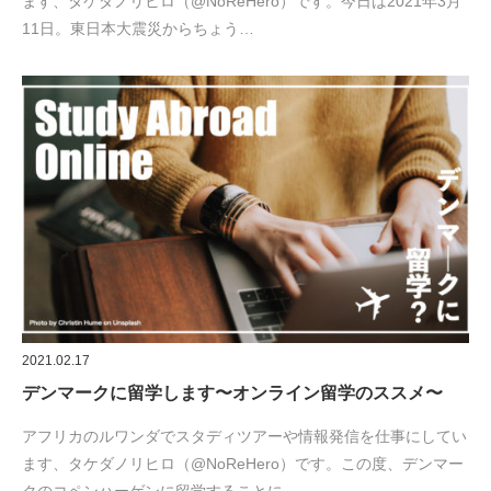
ます、タケダノリヒロ（@NoReHero）です。今日は2021年3月
11日。東日本大震災からちょう…
2021.02.17
デンマークに留学します〜オンライン留学のススメ〜
アフリカのルワンダでスタディツアーや情報発信を仕事にしてい
ます、タケダノリヒロ（@NoReHero）です。この度、デンマー