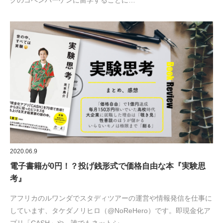
クのコペンハーゲンに留学することに…
2020.06.9
電子書籍が0円！？投げ銭形式で価格自由な本『実験思
考』
アフリカのルワンダでスタディツアーの運営や情報発信を仕事に
しています、タケダノリヒロ（@NoReHero）です。即現金化ア