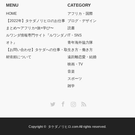
MENU
CATEGORY
HOME
アフリカ・国際
【2022年】タケダノリヒロのお仕事
ブログ・デザイン
まとめ〜アフリカ×旅×学び〜
読書
ルワンダ情報専門サイト『ルワンダノ
IT・SNS
オト』
青年海外協力隊
【お問い合わせ】タケダへの仕事・取
生き方・働き方
材依頼について
遠距離恋愛・結婚
映画・TV
音楽
スポーツ
雑学
Twitter
Facebook
Instagram
RSS
Copyright ©
タケダノリヒロ.com
All rights reserved.