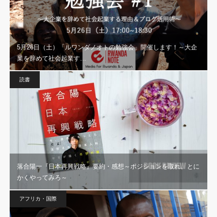
5月26日（土）「ルワンダノオトの勉強会」開催します！～大企
業を辞めて社会起業す…
読書
落合陽一『日本再興戦略』要約・感想～ポジションを取れ。とに
かくやってみろ～
アフリカ・国際