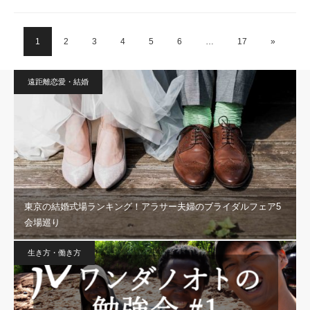
1
2
3
4
5
6
…
17
»
遠距離恋愛・結婚
東京の結婚式場ランキング！アラサー夫婦のブライダルフェア5
会場巡り
生き方・働き方