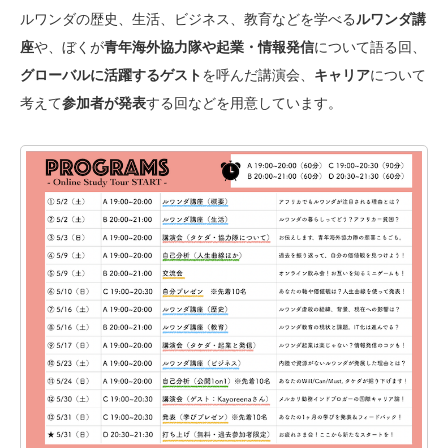
ルワンダの歴史、生活、ビジネス、教育などを学べる
ルワンダ講
座
や、ぼくが
青年海外協力隊や起業・情報発信
について語る回、
グローバルに活躍するゲスト
を呼んだ講演会、
キャリア
について
考えて
参加者が発表
する回などを用意しています。