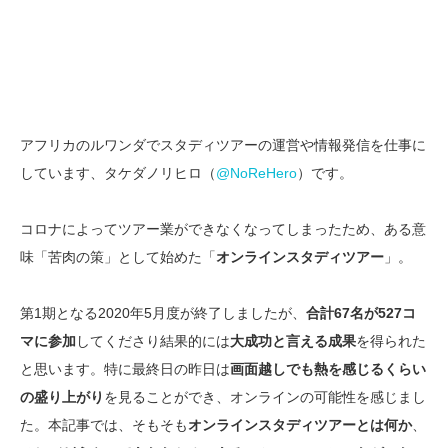
アフリカのルワンダでスタディツアーの運営や情報発信を仕事に
しています、タケダノリヒロ（
@NoReHero
）です。
コロナによってツアー業ができなくなってしまったため、ある意
味「苦肉の策」として始めた「
オンラインスタディツアー
」。
第1期となる2020年5月度が終了しましたが、
合計67名が527コ
マに参加
してくださり結果的には
大成功と言える成果
を得られた
と思います。特に最終日の昨日は
画面越しでも熱を感じるくらい
の盛り上がり
を見ることができ、オンラインの可能性を感じまし
た。本記事では、そもそも
オンラインスタディツアーとは何か
、