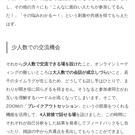
し、その他の方々にも「こんなに面白い人たちが参加してるん
だ！」「その悩みわかるー！」という刺激や共感を得てもらえた
はず。
少人数での交流機会
それから
少人数で交流できる場を設けた
こと。オンラインミーテ
ィングの難しいところは
大人数での会話が成立しづらい
こと。若
干のタイムラグが生じるため、どうしても話し手はひとりで、ま
わりが聞き役に回らざるを得ません。そうなると参加者同士がお
互いを理解するハードルが高くなってしまいます。そこで、
ZOOMの「
ブレイクアウトセッション
」という小部屋をつくれる
機能を活用して、
4人前後で話せる場
を設けました。この時間に
それぞれが自己分析をした結果を発表してフィードバックをし合
ったり、雑談の中から共通点を見出してもらうことができまし