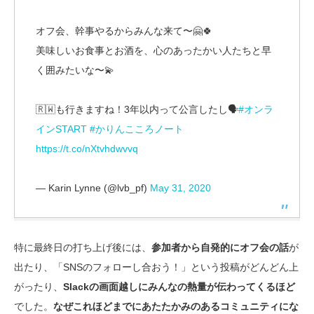
オフ会、幹事やるからみんな来て〜🤗🍀
美味しいお食事とお酒を、心のあったかい人たちと早
く囲みたいな〜💫
🇷🇼も行きますね！3年以内って公言したし🗣️
#オンラ
インSTART
#かりんこころノート
https://t.co/nXtvhdwvvq
— Karin Lynne (@lvb_pf)
May 31, 2020
特に最終日の打ち上げ後には、
参加者から自発的にオフ会の話
が
出たり、「SNSのフォローし合おう！」という投稿がどんどん上
がったり、
Slackの画面越しにみんなの熱量が伝わってくるほど
でした。
なぜこれほどまでにあたたかみのあるコミュニティにな