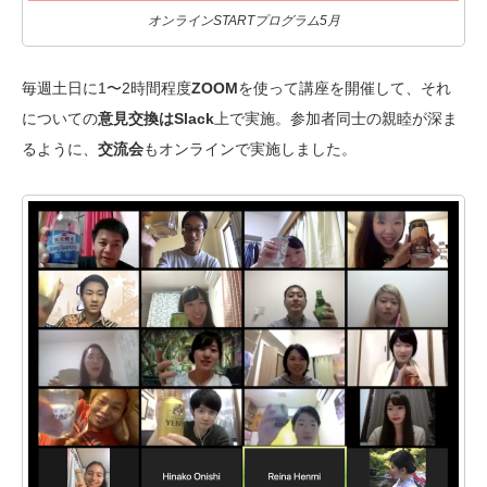
オンラインSTARTプログラム5月
毎週土日に1〜2時間程度
ZOOM
を使って講座を開催して、それ
についての
意見交換はSlack
上で実施。参加者同士の親睦が深ま
るように、
交流会
もオンラインで実施しました。