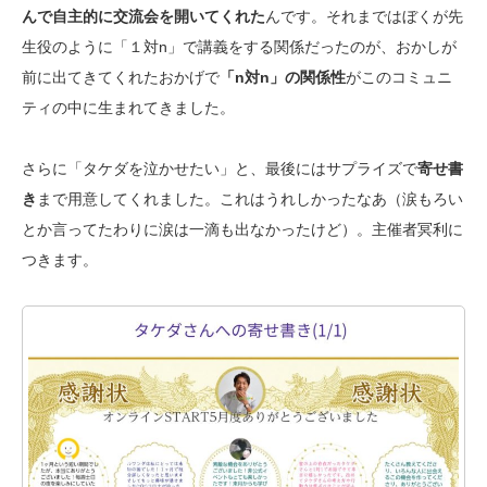
んで自主的に交流会を開いてくれた
んです。それまではぼくが先
生役のように「１対n」で講義をする関係だったのが、おかしが
前に出てきてくれたおかげで
「n対n」の関係性
がこのコミュニ
ティの中に生まれてきました。
さらに「タケダを泣かせたい」と、最後にはサプライズで
寄せ書
き
まで用意してくれました。これはうれしかったなあ（涙もろい
とか言ってたわりに涙は一滴も出なかったけど）。主催者冥利に
つきます。