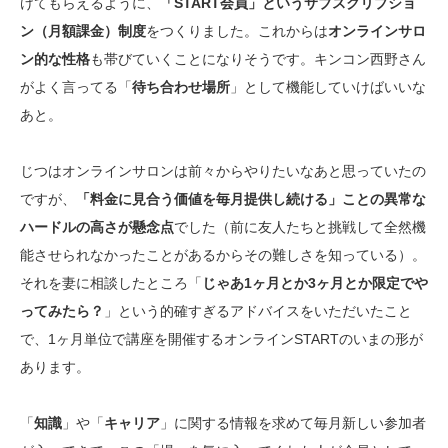
けてもらえるように、
「START会員」というサブスクリプショ
ン（月額課金）制度
をつくりました。これからは
オンラインサロ
ン的な性格
も帯びていくことになりそうです。キンコン西野さん
がよく言ってる「
待ち合わせ場所
」として機能していけばいいな
あと。
じつはオンラインサロンは前々からやりたいなあと思っていたの
ですが、
「料金に見合う価値を毎月提供し続ける」ことの異常な
ハードルの高さが懸念点
でした（前に友人たちと挑戦して全然機
能させられなかったことがあるからその難しさを知っている）。
それを妻に相談したところ「
じゃあ1ヶ月とか3ヶ月とか限定でや
ってみたら？
」という的確すぎるアドバイスをいただいたこと
で、1ヶ月単位で講座を開催するオンラインSTARTのいまの形が
あります。
「
知識
」や「
キャリア
」に関する情報を求めて毎月新しい参加者