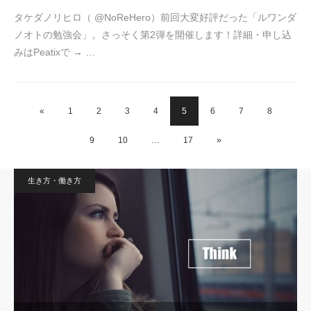
タケダノリヒロ（ @NoReHero）前回大変好評だった「ルワンダ
ノオトの勉強会」。さっそく第2弾を開催します！詳細・申し込
みはPeatixで → …
«
1
2
3
4
5
6
7
8
9
10
…
17
»
生き方・働き方