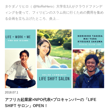
タケダノリヒロ（ @NoReHero）大学生3人がクラウドファンデ
ィングを使って、フィリピンのスラム街に行くための費用を集め
る企画を立ち上げたところ、炎上…
2018.07.1
アフリカ起業家×NPO代表×プロキャンパーの「LIFE
SHIFT サロン」OPEN！