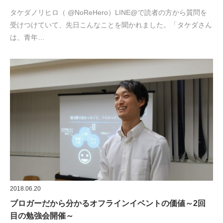
タケダノリヒロ（ @NoReHero）LINE@で読者の方から質問を
受けつけていて、先日こんなことを聞かれました。「タケダさん
は、青年…
2018.06.20
ブロガーだから分かるオフラインイベントの価値～2回
目の勉強会開催～