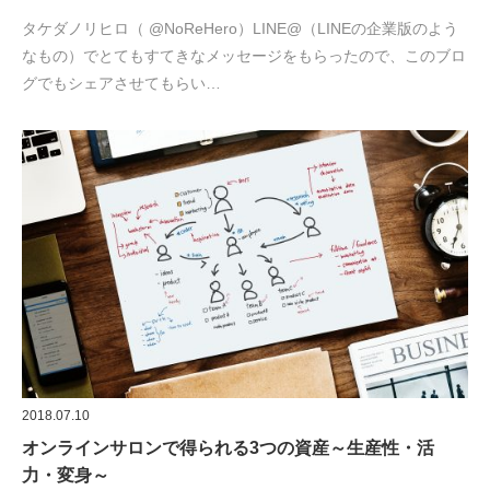
タケダノリヒロ（ @NoReHero）LINE@（LINEの企業版のよう
なもの）でとてもすてきなメッセージをもらったので、このブロ
グでもシェアさせてもらい…
2018.07.10
オンラインサロンで得られる3つの資産～生産性・活
力・変身～