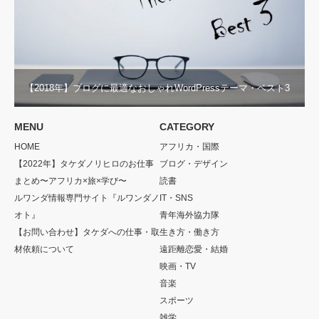
【2018年】ブログに最適なおしゃれWordPressテーマ・ベスト3
MENU
CATEGORY
HOME
アフリカ・国際
【2022年】タケダノリヒロのお仕事
ブログ・デザイン
まとめ〜アフリカ×旅×学び〜
読書
ルワンダ情報専門サイト『ルワンダノ
IT・SNS
オト』
青年海外協力隊
【お問い合わせ】タケダへの仕事・取
生き方・働き方
材依頼について
遠距離恋愛・結婚
映画・TV
音楽
スポーツ
雑学