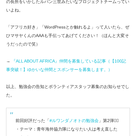
の長所をいかしたルパン三世みたいなプロジェクトチームってい
いよね。
「アフリカ好き」「WordPressとか触れるよ」って人いたら、ぜ
ひマサヤくんのAAAも手伝ってあげてください！（ほんと大変そ
うだったので笑）
→
『ALL ABOUT AFRICA』仲間を募集している記事（【100記
事突破！】ゆかいな仲間とスポンサーを募集します。）
以上、勉強会の告知とボランティアスタッフ募集のお知らせでし
た。
前回好評だった「
#ルワンダノオトの勉強会
」第2弾🙋‍♂️
・テーマ：青年海外協力隊になりたい人は考え直した