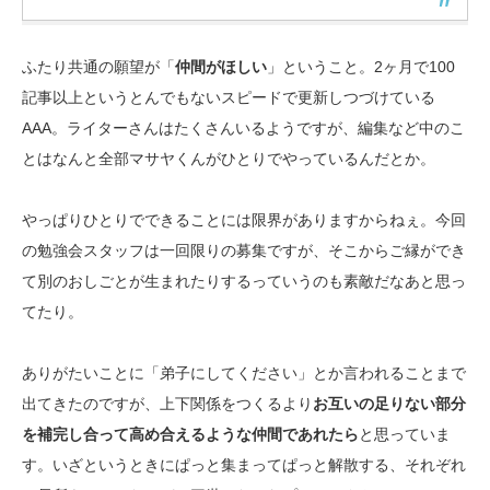
ふたり共通の願望が「
仲間がほしい
」ということ。2ヶ月で100
記事以上というとんでもないスピードで更新しつづけている
AAA。ライターさんはたくさんいるようですが、編集など中のこ
とはなんと全部マサヤくんがひとりでやっているんだとか。
やっぱりひとりでできることには限界がありますからねぇ。今回
の勉強会スタッフは一回限りの募集ですが、そこからご縁ができ
て別のおしごとが生まれたりするっていうのも素敵だなあと思っ
てたり。
ありがたいことに「弟子にしてください」とか言われることまで
出てきたのですが、上下関係をつくるより
お互いの足りない部分
を補完し合って高め合えるような仲間であれたら
と思っていま
す。いざというときにぱっと集まってぱっと解散する、それぞれ