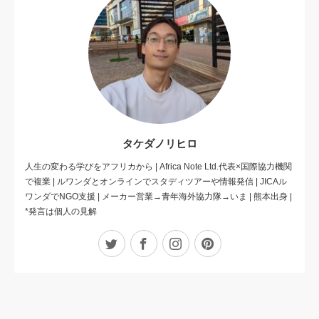
タケダノリヒロ
人生の変わる学びをアフリカから | Africa Note Ltd.代表×国際協力機関
で複業 | ルワンダとオンラインでスタディツアーや情報発信 | JICAル
ワンダでNGO支援 | メーカー営業→青年海外協力隊→いま | 熊本出身 |
*発言は個人の見解
Twitter
Facebook
Instagram
Pinterest