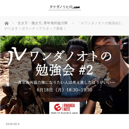
ホーム
生き方・働き方
,
青年海外協力隊
「ルワンダノオトの勉強会2」
やります！ボランティアスタッフ募集！
2018.06.4