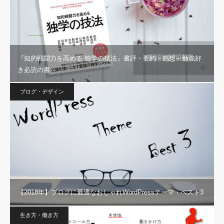
『知的戦闘力を高める 独学の技法』書評・要約・感想～勉強好
き必読の書～
ブログ・デザイン
【2018年】ブログに最適なおしゃれWordPressテーマ・ベスト3
生き方・働き方