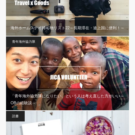
海外ホームステイ持ち物リスト22～長期滞在・途上国に便利！～
青年海外協力隊
「青年海外協力隊になりたい」という人は考え直した方がいい～
OBの経験談～
読書