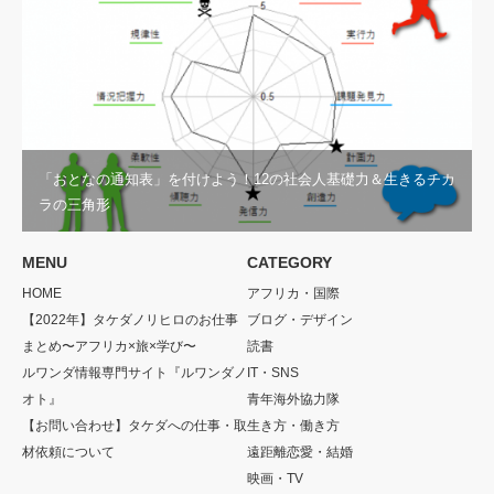
「おとなの通知表」を付けよう！12の社会人基礎力＆生きるチカ
ラの三角形
MENU
CATEGORY
HOME
アフリカ・国際
【2022年】タケダノリヒロのお仕事
ブログ・デザイン
まとめ〜アフリカ×旅×学び〜
読書
ルワンダ情報専門サイト『ルワンダノ
IT・SNS
オト』
青年海外協力隊
【お問い合わせ】タケダへの仕事・取
生き方・働き方
材依頼について
遠距離恋愛・結婚
映画・TV