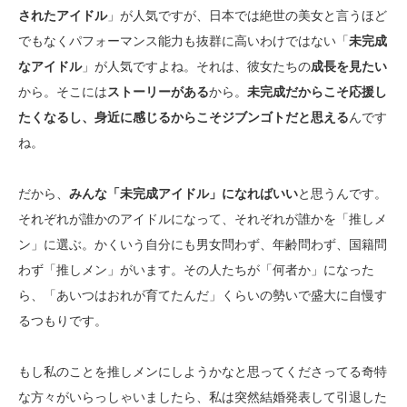
されたアイドル
」が人気ですが、日本では絶世の美女と言うほど
でもなくパフォーマンス能力も抜群に高いわけではない「
未完成
なアイドル
」が人気ですよね。それは、彼女たちの
成長を見たい
から。そこには
ストーリーがある
から。
未完成
だからこそ応援し
たくなるし、身近に感じるからこそジブンゴトだと思える
んです
ね。
だから、
みんな「未完成アイドル」になればいい
と思うんです。
それぞれが誰かのアイドルになって、それぞれが誰かを「推しメ
ン」に選ぶ。かくいう自分にも男女問わず、年齢問わず、国籍問
わず「推しメン」がいます。その人たちが「何者か」になった
ら、「あいつはおれが育てたんだ」くらいの勢いで盛大に自慢す
るつもりです。
もし私のことを推しメンにしようかなと思ってくださってる奇特
な方々がいらっしゃいましたら、私は突然結婚発表して引退した