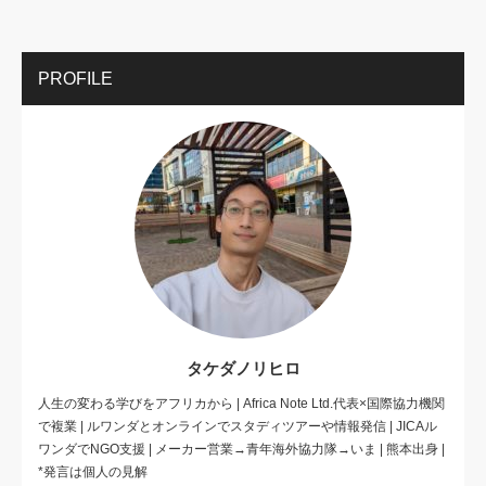
PROFILE
タケダノリヒロ
人生の変わる学びをアフリカから | Africa Note Ltd.代表×国際協力機関
で複業 | ルワンダとオンラインでスタディツアーや情報発信 | JICAル
ワンダでNGO支援 | メーカー営業→青年海外協力隊→いま | 熊本出身 |
*発言は個人の見解