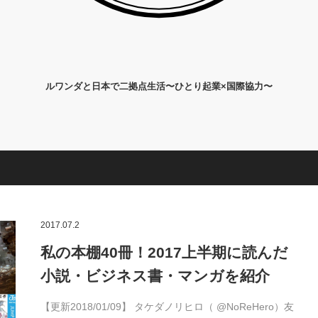
ルワンダと日本で二拠点生活〜ひとり起業×国際協力〜
2017.07.2
私の本棚40冊！2017上半期に読んだ
小説・ビジネス書・マンガを紹介
【更新2018/01/09】 タケダノリヒロ（ @NoReHero）友