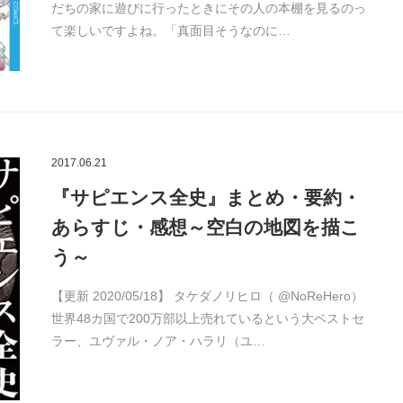
だちの家に遊びに行ったときにその人の本棚を見るのっ
て楽しいですよね。「真面目そうなのに…
2017.06.21
『サピエンス全史』まとめ・要約・
あらすじ・感想～空白の地図を描こ
う～
【更新 2020/05/18】 タケダノリヒロ（ @NoReHero）
世界48カ国で200万部以上売れているという大ベストセ
ラー、ユヴァル・ノア・ハラリ（ユ…