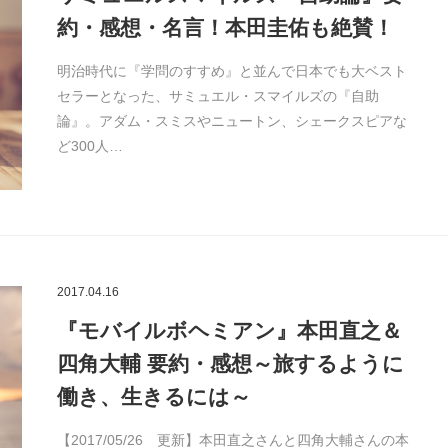
約・感想・名言！本田圭佑も絶賛！
明治時代に『学問のすすめ』と並んで日本でも大ベスト
セラーとなった、サミュエル・スマイルズの『自助
論』。アダム・スミスやニュートン、シェークスピアな
ど300人…
2017.04.16
『モバイルボヘミアン』本田直之＆
四角大輔 要約・感想～旅するように
働き、生きるには～
【2017/05/26 更新】本田直之さんと四角大輔さんの本