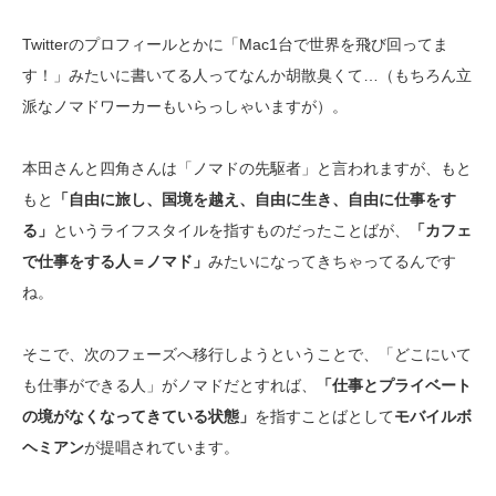
Twitterのプロフィールとかに「Mac1台で世界を飛び回ってま
す！」みたいに書いてる人ってなんか胡散臭くて…（もちろん立
派なノマドワーカーもいらっしゃいますが）。
本田さんと四角さんは「ノマドの先駆者」と言われますが、もと
もと
「自由に旅し、国境を越え、自由に生き、自由に仕事をす
る」
というライフスタイルを指すものだったことばが、
「カフェ
で仕事をする人＝ノマド」
みたいになってきちゃってるんです
ね。
そこで、次のフェーズへ移行しようということで、「どこにいて
も仕事ができる人」がノマドだとすれば、
「仕事とプライベート
の境がなくなってきている状態」
を指すことばとして
モバイルボ
ヘミアン
が提唱されています。