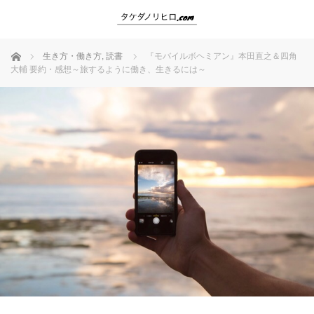
ホーム
生き方・働き方
,
読書
『モバイルボヘミアン』本田直之＆四角
大輔 要約・感想～旅するように働き、生きるには～