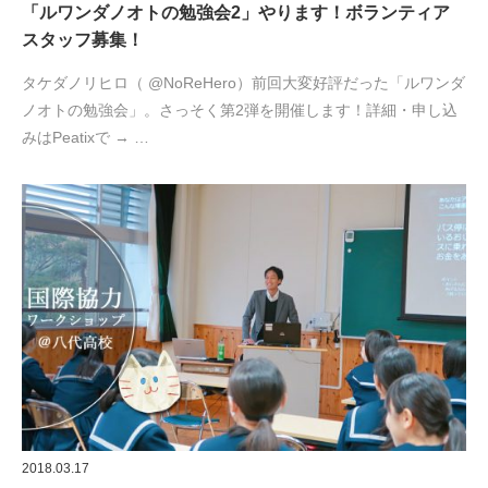
「ルワンダノオトの勉強会2」やります！ボランティア
スタッフ募集！
タケダノリヒロ（ @NoReHero）前回大変好評だった「ルワンダ
ノオトの勉強会」。さっそく第2弾を開催します！詳細・申し込
みはPeatixで → …
2018.03.17