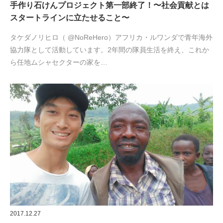
手作り石けんプロジェクト第一部終了！〜社会貢献とは
スタートラインに立たせること〜
タケダノリヒロ（ @NoReHero）アフリカ・ルワンダで青年海外
協力隊として活動しています。2年間の隊員生活を終え、これか
ら任地ムシャセクターの家を…
2017.12.27