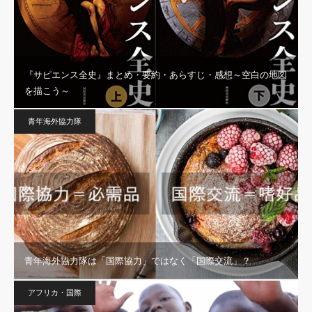
『サピエンス全史』まとめ・要約・あらすじ・感想～空白の地図
を描こう～
青年海外協力隊
青年海外協力隊は「国際協力」ではなく「国際交流」？
アフリカ・国際