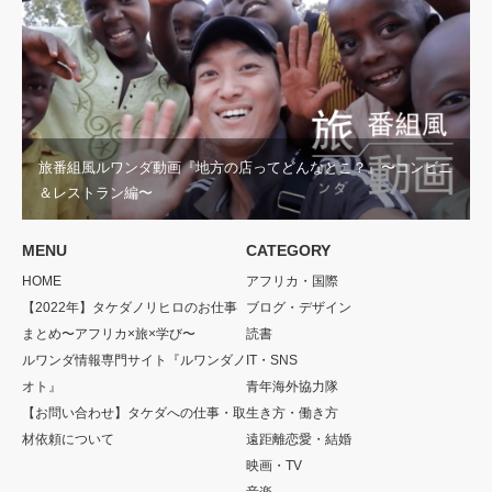
旅番組風ルワンダ動画『地方の店ってどんなとこ？』〜コンビニ
＆レストラン編〜
MENU
CATEGORY
HOME
アフリカ・国際
【2022年】タケダノリヒロのお仕事
ブログ・デザイン
まとめ〜アフリカ×旅×学び〜
読書
ルワンダ情報専門サイト『ルワンダノ
IT・SNS
オト』
青年海外協力隊
【お問い合わせ】タケダへの仕事・取
生き方・働き方
材依頼について
遠距離恋愛・結婚
映画・TV