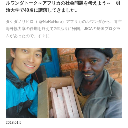
ルワンダトーク～アフリカの社会問題を考えよう～ 明
治大学で40名に講演してきました。
タケダノリヒロ（ @NoReHero）アフリカのルワンダから、青年
海外協力隊の任期を終えて2年ぶりに帰国。JICAの帰国プログラ
ムがあったので、すぐに…
2018.01.5