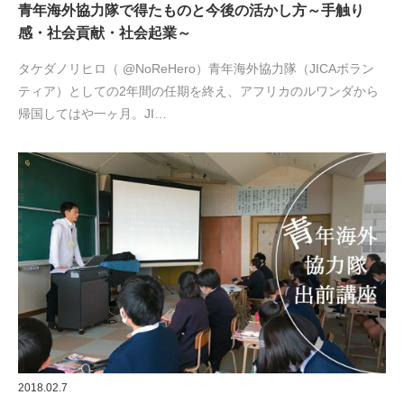
青年海外協力隊で得たものと今後の活かし方～手触り
感・社会貢献・社会起業～
タケダノリヒロ（ @NoReHero）青年海外協力隊（JICAボラン
ティア）としての2年間の任期を終え、アフリカのルワンダから
帰国してはや一ヶ月。JI…
2018.02.7