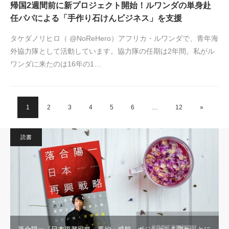
帰国2週間前に新プロジェクト開始！ルワンダの単身赴
任パパによる「手作り石けんビジネス」を支援
タケダノリヒロ（ @NoReHero）アフリカ・ルワンダで、青年海
外協力隊として活動しています。協力隊の任期は2年間。私がル
ワンダに来たのは16年の1…
1
2
3
4
5
6
…
12
»
読書