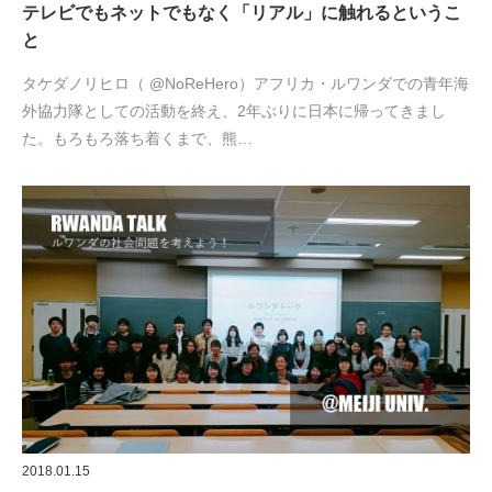
テレビでもネットでもなく「リアル」に触れるというこ
と
タケダノリヒロ（ @NoReHero）アフリカ・ルワンダでの青年海
外協力隊としての活動を終え、2年ぶりに日本に帰ってきまし
た。もろもろ落ち着くまで、熊…
2018.01.15