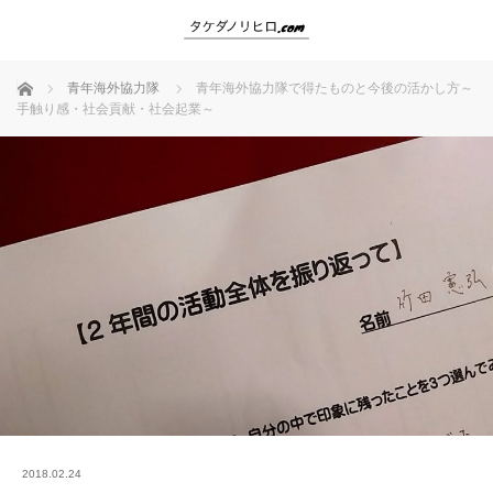
ホーム
青年海外協力隊
青年海外協力隊で得たものと今後の活かし方～
手触り感・社会貢献・社会起業～
2018.02.24