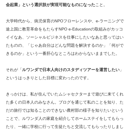
会起業」という選択肢が実現可能なものになった
こと。
大学時代から、病児保育のNPOフローレンスや、e-ラーニングで
途上国に教育革命をもたらすNPO e-Educationの取組みがカッコ
イイなあ、ソーシャルビジネスを仕事にしたいなあと思ってはい
たものの、「じゃあ自分はどんな問題を解決するのか」「何がで
きるのか」という一番肝心なところはわからないままでした。
それが「
ルワンダで日本人向けのスタディツアーを運営したい
」
というはっきりとした目標に変わったのです。
きっかけは、私が住んでいたムシャセクターまで遊びに来てくれ
た多くの日本人のみなさん。ブログを通じて私のことを知り、た
だの旅行では知ることのできない農村部の様子を知りたいという
ことで、ルワンダ人の家庭を紹介してホームステイをしてもらっ
たり、一緒に学校に行って生徒たちと交流してもらったりしまし