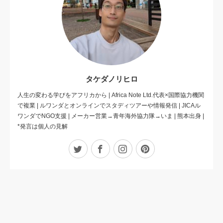
タケダノリヒロ
人生の変わる学びをアフリカから | Africa Note Ltd.代表×国際協力機関
で複業 | ルワンダとオンラインでスタディツアーや情報発信 | JICAル
ワンダでNGO支援 | メーカー営業→青年海外協力隊→いま | 熊本出身 |
*発言は個人の見解
Twitter
Facebook
Instagram
Pinterest