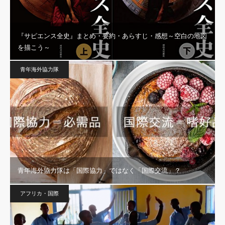
『サピエンス全史』まとめ・要約・あらすじ・感想～空白の地図
を描こう～
青年海外協力隊
青年海外協力隊は「国際協力」ではなく「国際交流」？
アフリカ・国際