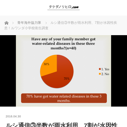
ホーム
青年海外協力隊
ルシ通信③半数が雨水利用、7割が水因性疾
患！ルワンダ小学校衛生調査
2016.04.30
ルシ通信③半数が雨水利用、7割が水因性