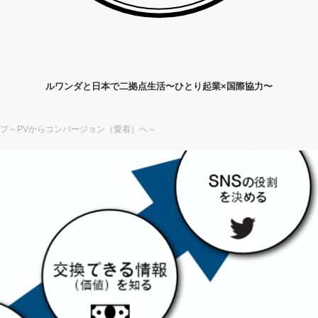
ルワンダと日本で二拠点生活〜ひとり起業×国際協力〜
プ～PVからコンバージョン（愛着）へ～