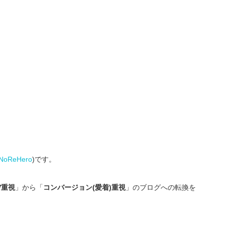
NoReHero
)です。
V重視
」から「
コンバージョン(愛着)重視
」のブログへの転換を