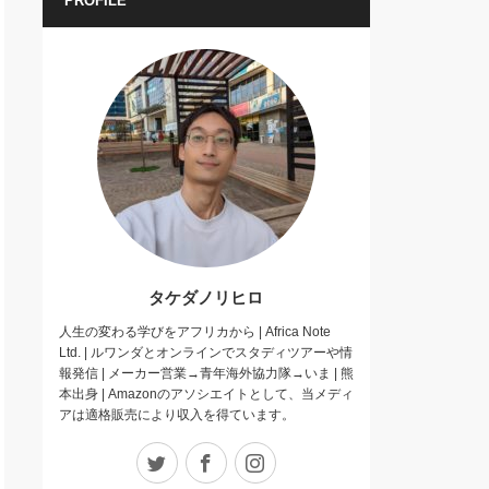
PROFILE
タケダノリヒロ
人生の変わる学びをアフリカから | Africa Note
Ltd. | ルワンダとオンラインでスタディツアーや情
報発信 | メーカー営業→青年海外協力隊→いま | 熊
本出身 | Amazonのアソシエイトとして、当メディ
アは適格販売により収入を得ています。
Twitter
Facebook
Instagram