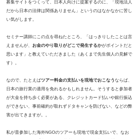
募集サイトをつくって、日本人向けに提案するのに、「現地法人
だから日本の法律は関係ありません」というのはなかなかに苦し
い気がします。
セミナー講師にこの点を尋ねたところ、「はっきりしたことは言
えませんが、
お金のやり取りがどこで発生するか
がポイントだと
思います」と教えていただきました（あくまで先生個人の見解で
す）。
なので、たとえば
ツアー料金の支払いを現地でおこなう
ならば、
日本の旅行業の適用を免れるかもしれません。そうすると参加者
が大金を持ち歩く必要がある、クレジットカード払いや銀行振込
ができない、事前確約が取れずドタキャンを防げない、などの弊
害が出てきますが。。
私が昔参加した海外NGOのツアーも現地で現金支払いで、なお