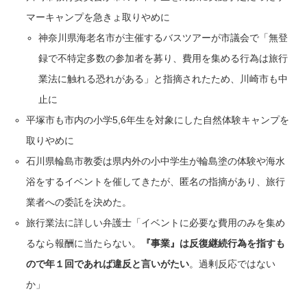
マーキャンプを急きょ取りやめに
神奈川県海老名市が主催するバスツアーが市議会で「無登
録で不特定多数の参加者を募り、費用を集める行為は旅行
業法に触れる恐れがある」と指摘されたため、川崎市も中
止に
平塚市も市内の小学5,6年生を対象にした自然体験キャンプを
取りやめに
石川県輪島市教委は県内外の小中学生が輪島塗の体験や海水
浴をするイベントを催してきたが、匿名の指摘があり、旅行
業者への委託を決めた。
旅行業法に詳しい弁護士「イベントに必要な費用のみを集め
るなら報酬に当たらない。
『事業』は反復継続行為を指すも
ので年１回であれば違反と言いがたい
。過剰反応ではない
か」