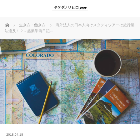
ホーム
生き方・働き方
海外法人の日本人向けスタディツアーは旅行業
法違反！？～起業準備日記～
2018.04.18