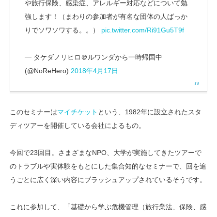
や旅行保険、感染症、アレルギー対応などについて勉
強します！（まわりの参加者が有名な団体の人ばっか
りでソワソワする。。）
pic.twitter.com/Ri91Gu5T9f
— タケダノリヒロ＠ルワンダから一時帰国中
(@NoReHero)
2018年4月17日
このセミナーは
マイチケット
という、1982年に設立されたスタ
ディツアーを開催している会社によるもの。
今回で23回目。さまざまなNPO、大学が実施してきたツアーで
のトラブルや実体験をもとにした集合知的なセミナーで、回を追
うごとに広く深い内容にブラッシュアップされているそうです。
これに参加して、「基礎から学ぶ危機管理（旅行業法、保険、感