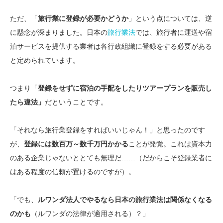
ただ、「
旅行業に登録が必要かどうか
」という点については、逆
に懸念が深まりました。日本の
旅行業法
では、旅行者に運送や宿
泊サービスを提供する業者は各行政組織に登録をする必要がある
と定められています。
つまり「
登録をせずに宿泊の手配をしたりツアープランを販売し
たら違法」
だということです。
「それなら旅行業登録をすればいいじゃん！」と思ったのです
が、
登録には数百万～数千万円かかる
ことが発覚。これは資本力
のある企業じゃないととても無理だ……（だからこそ登録業者に
はある程度の信頼が置けるのですが）。
「でも、
ルワンダ法人でやるなら日本の旅行業法は関係なくなる
のかも
（ルワンダの法律が適用される）？」