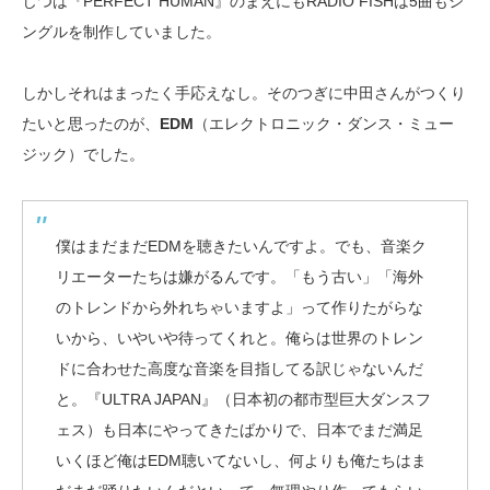
じつは『PERFECT HUMAN』のまえにもRADIO FISHは5曲もシ
ングルを制作していました。
しかしそれはまったく手応えなし。そのつぎに中田さんがつくり
たいと思ったのが、
EDM
（エレクトロニック・ダンス・ミュー
ジック）でした。
僕はまだまだEDMを聴きたいんですよ。でも、音楽ク
リエーターたちは嫌がるんです。「もう古い」「海外
のトレンドから外れちゃいますよ」って作りたがらな
いから、いやいや待ってくれと。俺らは世界のトレン
ドに合わせた高度な音楽を目指してる訳じゃないんだ
と。『ULTRA JAPAN』（日本初の都市型巨大ダンスフ
ェス）も日本にやってきたばかりで、日本でまだ満足
いくほど俺はEDM聴いてないし、何よりも俺たちはま