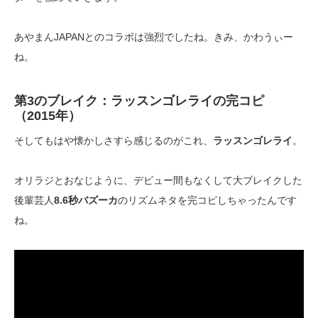
あやまんJAPANとのコラボは強烈でしたね。きみ、かわうぃー
ね。
第3のブレイク：ラッスンゴレライの完コピ
（2015年）
そしてもはや懐かしさすら感じるのがこれ、
ラッスンゴレライ
。
オリラジとおなじように、デビュー間もなくして大ブレイクした
後輩芸人
8.6秒バズーカ
のリズムネタを完コピしちゃったんです
ね。