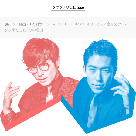
ホーム
映画・TV
,
雑学
PERFECT HUMAN!!オリラジが4度目のブレイ
クを果たした3つの理由