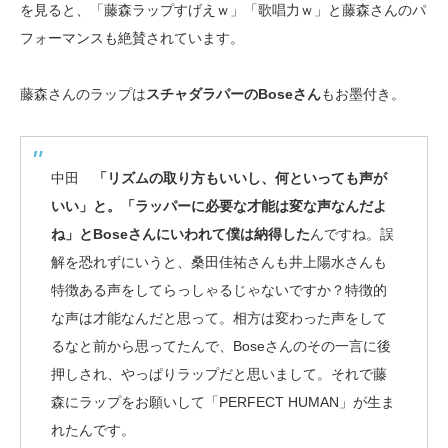
を見ると、「藤森ラップすげえｗ」「歌唱力ｗ」と藤森さんのパ
フォーマンスも絶賛されています。
藤森さんのラップは
スチャダラパーのBoseさん
もお墨付き。
中田
「リズムの取り方もいいし、何といっても声が
いい」と。「ラッパーに必要な才能は変な声なんだよ
ね」とBoseさんにいわれて僕は納得した
んですね。誤
解を恐れずにいうと、桑田佳祐さんも井上陽水さんも
特徴ある声をしてらっしゃるじゃないですか？特徴的
な声は才能なんだと思って。相方は変わった声をして
るなと前から思ってたんで、Boseさんのその一言に後
押しされ、やっぱりラップだと思いまして。それで藤
森にラップをお願いして「PERFECT HUMAN」が生ま
れたんです。