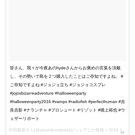
皆さん、我々が今夜あのhydeさんからお褒めの言葉を頂戴
し、その勢いで島を２つ購入したことはご存知ですよね。 #
ご存知ですよね #ジョジョ立ち #ジョジョコスプレ
#jojosbizarreadventure #halloweenparty
#halloweenparty2016 #vamps #radiofish #perfecthuman #吉
良吉影 #ナランチャ #プロシュート #リゾット #噴上裕也 #ウ
ェザーリポート
中田敦彦さん(@atsuhikonakata)がシェアした投稿 –
2016 10月 29 7:26午前 PDT