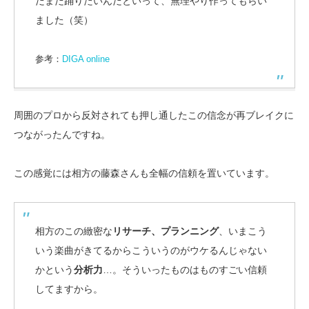
だまだ踊りたいんだといって、無理やり作ってもらい
ました（笑）
参考：
DIGA online
周囲のプロから反対されても押し通したこの信念が再ブレイクに
つながったんですね。
この感覚には相方の藤森さんも全幅の信頼を置いています。
相方のこの緻密な
リサーチ、プランニング
、いまこう
いう楽曲がきてるからこういうのがウケるんじゃない
かという
分析力
…。そういったものはものすごい信頼
してますから。