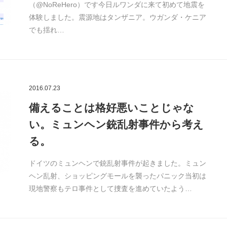
（@NoReHero）です今日ルワンダに来て初めて地震を
体験しました。震源地はタンザニア。ウガンダ・ケニア
でも揺れ…
2016.07.23
備えることは格好悪いことじゃな
い。ミュンヘン銃乱射事件から考え
る。
ドイツのミュンヘンで銃乱射事件が起きました。ミュン
ヘン乱射、ショッピングモールを襲ったパニック当初は
現地警察もテロ事件として捜査を進めていたよう…