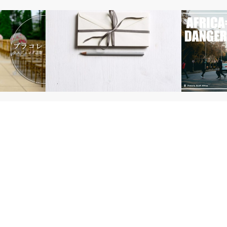
ブログ・デザイン
アフリカ・国
断を使って式
検索重視から手紙型のブログへ。ブログ
「アフリカ
日記～
で10万PV達成して思うこと。
ステレオタ