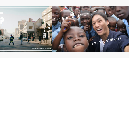
際
アフリカ・国際
＝危ない」は間違い？世界の
なぜあなたは子どもに「将来の夢」を聞
イプを検証！
くのか