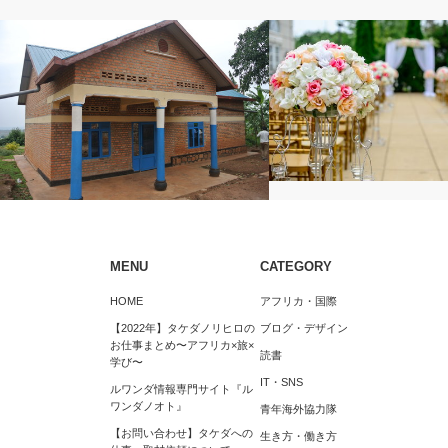
アフリカ・国際
遠距離恋愛・結婚
MENU
CATEGORY
プラコレのウェディング診
ルワンダ事件簿①来月から働く職場と住
HOME
アフリカ・国際
場を探してみた～式場探し
む家を見てきたけど不安しかない。
【2022年】タケダノリヒロの
ブログ・デザイン
お仕事まとめ〜アフリカ×旅×
読書
学び〜
IT・SNS
ルワンダ情報専門サイト『ル
ワンダノオト』
青年海外協力隊
【お問い合わせ】タケダへの
生き方・働き方