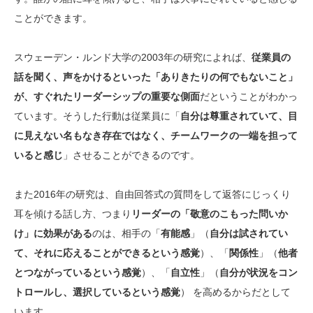
ことができます。
スウェーデン・ルンド大学の2003年の研究によれば、
従業員の
話を聞く、声をかけるといった「ありきたりの何でもないこと」
が、すぐれたリーダーシップの重要な側面
だということがわかっ
ています。そうした行動は従業員に「
自分は尊重されていて、目
に見えない名もなき存在ではなく、チームワークの一端を担って
いると感じ
」させることができるのです。
また2016年の研究は、自由回答式の質問をして返答にじっくり
耳を傾ける話し方、つまり
リーダーの「敬意のこもった問いか
け」に効果がある
のは、相手の「
有能感
」（
自分は試されてい
て、それに応えることができるという感覚
）、「
関係性
」（
他者
とつながっているという感覚
）、「
自立性
」（
自分が状況をコン
トロールし、選択しているという感覚
） を高めるからだとして
います。