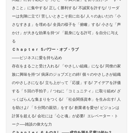
きこと」に集中する/ 正しく勝利する/ 不誠実を許すな/ リーダ
ーは先陣に立て/ 苦しいときこそ前に出る/ 人々のあいだの「小
さなすきま」を埋める/ 全員の様子を「俯瞰」する/ 小さな「声
かけ」が大きな効果を持つ/ 「親身になる許可」を自分に与え
る
Ｃｈａｐｔｅｒ ５パワー・オブ・ラブ
——ビジネスに愛を持ち込め
存在をまるごと受け入れる/ 「やさしい組織」になる/ 同僚の家
族に興味を持つ/ 病床のジョブズとの絆/ 個々のやさしさが組織
のやさしさになる/ 立ち上がって「応援」する/ アイデアを評価
する「５回の手拍子」/ つねに「コミュニティ」に取り組め/ ざ
っくばらんな集まりをつくる/ 「社会関係資本」を生み出す/ 人
を助けよ/ 「５分間の親切」をする/ 創業者を愛せ/ ビジョンは
計算を超える/ 会社には「心と魂」が必要/ エレベーター・ト
ーク──雑談の偉大な力
Ｃｈａｐｔｅｒ ６ ものさし ——成功を測る尺度は何か？