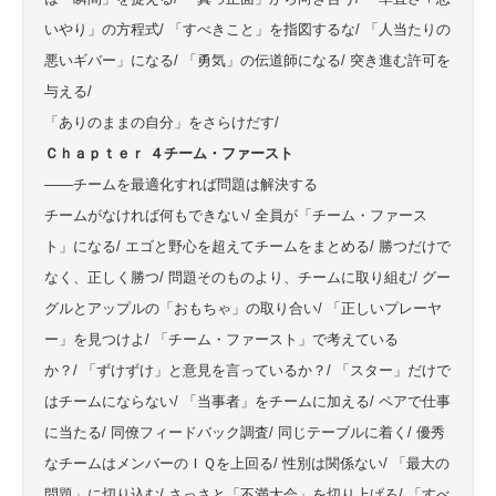
いやり」の方程式/ 「すべきこと」を指図するな/ 「人当たりの
悪いギバー」になる/ 「勇気」の伝道師になる/ 突き進む許可を
与える/
「ありのままの自分」をさらけだす/
Ｃｈａｐｔｅｒ ４チーム・ファースト
——チームを最適化すれば問題は解決する
チームがなければ何もできない/ 全員が「チーム・ファース
ト」になる/ エゴと野心を超えてチームをまとめる/ 勝つだけで
なく、正しく勝つ/ 問題そのものより、チームに取り組む/ グー
グルとアップルの「おもちゃ」の取り合い/ 「正しいプレーヤ
ー」を見つけよ/ 「チーム・ファースト」で考えている
か？/ 「ずけずけ」と意見を言っているか？/ 「スター」だけで
はチームにならない/ 「当事者」をチームに加える/ ペアで仕事
に当たる/ 同僚フィードバック調査/ 同じテーブルに着く/ 優秀
なチームはメンバーのＩＱを上回る/ 性別は関係ない/ 「最大の
問題」に切り込む/ さっさと「不満大会」を切り上げろ/ 「すべ