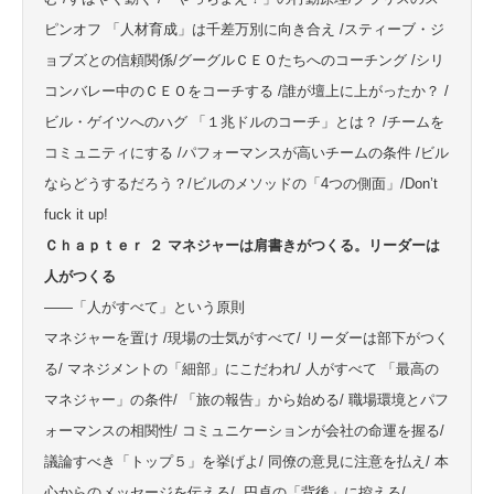
ピンオフ 「人材育成」は千差万別に向き合え /スティーブ・ジ
ョブズとの信頼関係/グーグルＣＥＯたちへのコーチング /シリ
コンバレー中のＣＥＯをコーチする /誰が壇上に上がったか？ /
ビル・ゲイツへのハグ 「１兆ドルのコーチ」とは？ /チームを
コミュニティにする /パフォーマンスが高いチームの条件 /ビル
ならどうするだろう？/ビルのメソッドの「4つの側面」/Don’t
fuck it up!
Ｃｈａｐｔｅｒ ２ マネジャーは肩書きがつくる。リーダーは
人がつくる
——「人がすべて」という原則
マネジャーを置け /現場の士気がすべて/ リーダーは部下がつく
る/ マネジメントの「細部」にこだわれ/ 人がすべて 「最高の
マネジャー」の条件/ 「旅の報告」から始める/ 職場環境とパフ
ォーマンスの相関性/ コミュニケーションが会社の命運を握る/
議論すべき「トップ５」を挙げよ/ 同僚の意見に注意を払え/ 本
心からのメッセージを伝える/ 円卓の「背後」に控える/