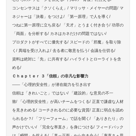
コンセンサスは「クソくらえ」/ マリッサ・メイヤーの問題/ マ
ネジャーは「決着」をつけよ/ 「第一原理」で人を導く/
つねに第一原理に立ち戻る/ 「天才」とうまく付き合う/ 功罪の
「両面」を分析する/ カネはカネだけの問題ではない/
プロダクトがすべてに優先する/ スピードの「邪魔」を取り除
く/ 異端を受け入れよ/ 去る者に敬意を払う/ 会議を仕切る/
資料は絶対に「先」に共有する/ ハイライトとローライトを含
める/
Ｃｈａｐｔｅｒ ３「信頼」の非凡な影響力
——「心理的安全性」が潜在能力を引き出す
信頼は「きれいごと」ではない/ 「建設的」な意見の不一
致/ 「心理的安全性」が高いチームをつくる/ 正直で謙虚な人材
を見きわめる/ コーチされるのに必要な資質/ 正直に弱点を認め
られるか？/ 「フリーフォーム」で話を聞く/ 「ありきたり」の
声かけでいい/ 「完全な率直さ」を身につける/ フィードバック
は「瞬間」を捉える/ 「真っ正面」から向き合う/ 「率直さ＋思