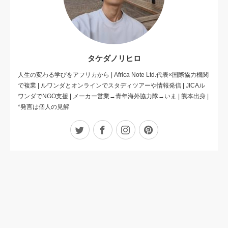
タケダノリヒロ
人生の変わる学びをアフリカから | Africa Note Ltd.代表×国際協力機関
で複業 | ルワンダとオンラインでスタディツアーや情報発信 | JICAル
ワンダでNGO支援 | メーカー営業→青年海外協力隊→いま | 熊本出身 |
*発言は個人の見解
Twitter
Facebook
Instagram
Pinterest