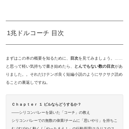
1兆ドルコーチ 目次
まずはこの本の概要を知るために、
目次
を見てみましょう。……
と思って軽い気持ちで書き始めたら、
とんでもない数の目次
があ
りました。。それだけテンポ良く短編小説のようにサクサク読め
ることの裏返しですね。
Ｃｈａｐｔｅｒ １ ビルならどうするか？
——シリコンバレーを築いた「コーチ」の教え
シリコンバレーでの無数の偉業/チームに「思いやり」を持ちこ
む /すばやく動く /「やっちまえ！」の行動原理/クラリスのス