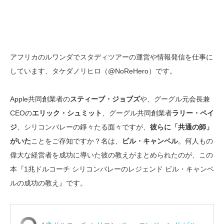
アフリカのルワンダでスタディツアーの運営や情報発信を仕事に
しています、タケダノリヒロ（@NoReHero）です。
Apple共同創業者の
スティーブ・ジョブズ
や、グーグル元会長兼
CEOの
エリック・シュミット
、グーグル共同創業者
ラリー・ペイ
ジ
、シリコンバレーの錚々たる面々ですが、
彼らに「共通の師」
がいた
ことをご存知ですか？名は、
ビル・キャンベル
。何人もの
偉大な経営者を成功に導いた彼の教えがまとめられたのが、この
本『1兆ドルコーチ シリコンバレーのレジェンド ビル・キャンベ
ルの成功の教え』です。