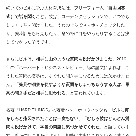
続いてのビルに学ぶ人材育成法は、
フリーフォーム（自由回答
式）で話を聞くこと
。彼は、コーチングセッションで、いつでも
じっくり耳を傾けました。うわのそらでスマホをチェックした
り、腕時計をちら見したり、窓の外に目をやったりすることは決
してなかったそうです。
さらにビルは、
相手に山のような質問を投げかけました
。2016
年の「ハーバード・ビジネス・レビュー」誌の論文によれば、こ
うした質問の姿勢は、すぐれた聞き手になるためには欠かせませ
ん。「
発見や洞察を促すような質問をしょっちゅうする人は、最
高の聞き手だと相手に思われる
」と言われています。
名著『HARD THINGS』の著者ベン・ホロウィッツも「
ビルに何
をしろと指図されたことは一度もない
」「
むしろ彼はどんどん質
問を投げかけて、本当の問題に気づかせてくれた
」と語っていま
す。誰かの話に耳を傾けると、相手は大事にされていると感じる