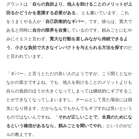
グラントは「
自らの負担より、他人を助けることのメリットが上
回るかどうかを意識する必要がある
」 とも書いています。これ
をうまくやる人が「
自己防衛的なギバー
」です。彼らは、寛大で
あると同時に
自分の限界を自覚
しているのです。頼みごとにむや
みにイエスと言わず、
寛大な行動を楽しみながら持続できるよ
う、小さな負担で大きなインパクトを与えられる方法を探す
のだ
と言われています。
「ギバー」と言うとただの良い人のようですが、こう聞くとなか
なかの策士ですよね。でも、他人を助けることのメリットよりも
自らの負担のほうが大きくなってしまっては継続的にギブするこ
とができなくなってしまいますし、チームとして見た場合には損
失になり得ます。だからなんでもかんでもギブすれば良いという
ものではないんですね。「
それが正しいことで、全員のためにな
るという確信があるなら、頼みごとを聞いてやれ
」というのがビ
ルの教えです。