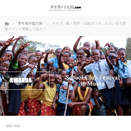
ホーム
青年海外協力隊
ライブ・劇・空手・伝統ダンス…ルワンダで啓
発イベント開催してみた！
2017.10.8