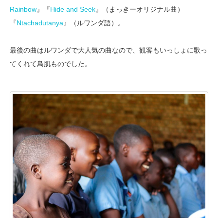
Rainbow
』『
Hide and Seek
』（まっきーオリジナル曲）
『
Ntachadutanya
』（ルワンダ語）。
最後の曲はルワンダで大人気の曲なので、観客もいっしょに歌っ
てくれて鳥肌ものでした。