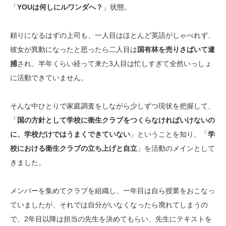
「
YOUは何しにルワンダへ？
」状態。
頼りになるはずの上司も、一人目はほとんど英語がしゃべれず、
彼女が異動になったと思ったら二人目は
国有林を売りさばいて逮
捕
され、半年くらい経って来た3人目は忙しすぎて全然いっしょ
に活動できていません。
そんな中ひとりで家庭調査をしながら少しずつ現状を把握して、
「
国の方針として学校に衛生クラブをつくらなければいけないの
に、学校だけではうまくできていない
」ということを知り、「
学
校における衛生クラブの立ち上げと自立
」を活動のメインとして
きました。
メンバーを集めてクラブを組織し、一年目は自ら授業をおこなっ
ていましたが、それでは自分がいなくなったら廃れてしまうの
で、2年目以降は担当の先生を決めてもらい、先生にテキストを