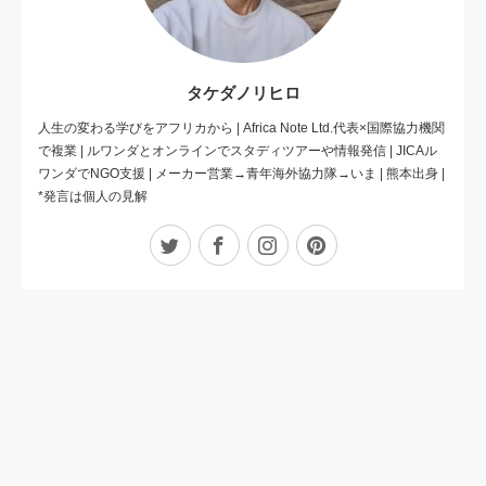
タケダノリヒロ
人生の変わる学びをアフリカから | Africa Note Ltd.代表×国際協力機関
で複業 | ルワンダとオンラインでスタディツアーや情報発信 | JICAル
ワンダでNGO支援 | メーカー営業→青年海外協力隊→いま | 熊本出身 |
*発言は個人の見解
Twitter
Facebook
Instagram
Pinterest