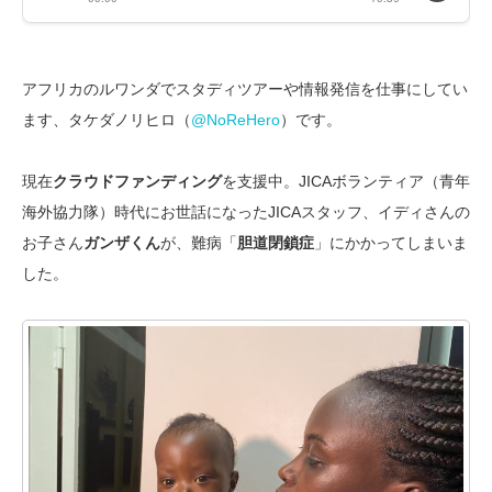
アフリカのルワンダでスタディツアーや情報発信を仕事にしてい
ます、タケダノリヒロ（
@NoReHero
）です。
現在
クラウドファンディング
を支援中。JICAボランティア（青年
海外協力隊）時代にお世話になったJICAスタッフ、イディさんの
お子さん
ガンザくん
が、難病「
胆道閉鎖症
」にかかってしまいま
した。