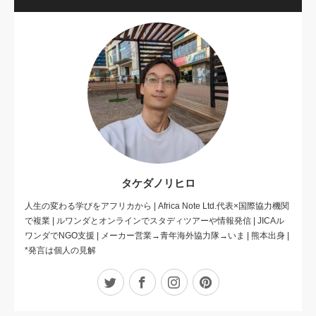
タケダノリヒロ
人生の変わる学びをアフリカから | Africa Note Ltd.代表×国際協力機関
で複業 | ルワンダとオンラインでスタディツアーや情報発信 | JICAル
ワンダでNGO支援 | メーカー営業→青年海外協力隊→いま | 熊本出身 |
*発言は個人の見解
Twitter
Facebook
Instagram
Pinterest