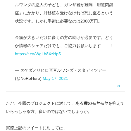
ルワンダの恩人の子ども、ガンザ君が難病「胆道閉鎖
症」にかかり、肝移植を受けなければ死に至るという
状況です。しかし手術に必要なのは2000万円。
金額が大きいだけに多くの方の助けが必要です。どう
か情報のシェアだけでも、ご協力お願いします……！
https://t.co/WgLb8XzHp5
— タケダノリヒロ🇷🇼ルワンダ・スタディツアー
(@NoReHero)
May 17, 2021
ただ、今回のプロジェクトに対して、
ある種のモヤモヤ
を抱えて
いらっしゃる方、多いのではないでしょうか。
実際上記のツイートに対しては、