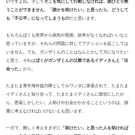
い
ですよね。そして
そこを気にして行動しなければ、誰ひとり救
うことができません
。
「誰かを助けたい」と思ったら、どうして
も「不公平」になってしまうもの
だと思います。
もちろんぼくも世界から病気や貧困、紛争がなくなればいいなと
思っていますが、それらの問題に対してアクションを起こしては
いません。でも、ガンザくんのことはなんとかして力になりたい
と思う。それは
ぼくがガンザくんの父親であるイディさんと「出
会った」
から。
たまたま青年海外協力隊としてルワンダに派遣されて、たまたま
イディさんと知り合って、たまたまイディさんに親切にしたか
ら、恩返しがしたい。人助けやお金がかかることというのは、慎
重に考えなければいけないとも思います。
一方で、難しく考えすぎずに
「助けたい」と思った人を助ければ