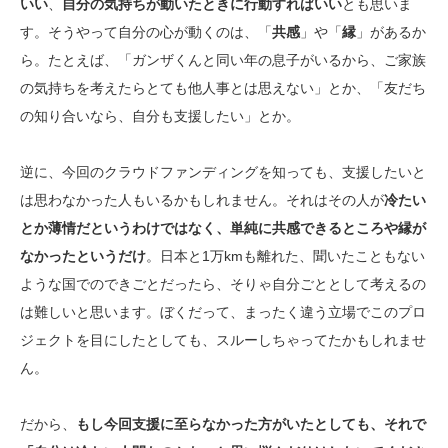
いい
、
自分の気持ちが動いたときに行動すればいい
とも思いま
す。そうやって自分の心が動くのは、「
共感
」や「
縁
」があるか
ら。たとえば、「ガンザくんと同い年の息子がいるから、ご家族
の気持ちを考えたらとても他人事とは思えない」とか、「友だち
の知り合いなら、自分も支援したい」とか。
逆に、今回のクラウドファンディングを知っても、支援したいと
は思わなかった人もいるかもしれません。それはその人が
冷たい
とか薄情だというわけではなく、単純に共感できるところや縁が
なかったというだけ
。日本と1万kmも離れた、聞いたこともない
ような国でのできごとだったら、そりゃ自分ごととして考えるの
は難しいと思います。ぼくだって、まったく違う立場でこのプロ
ジェクトを目にしたとしても、スルーしちゃってたかもしれませ
ん。
だから、
もし今回支援に至らなかった方がいたとしても、それで