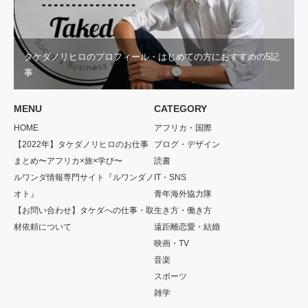
タケダノリヒロのプロフィール・はじめての方におすすめの5記
事
MENU
CATEGORY
HOME
アフリカ・国際
【2022年】タケダノリヒロのお仕事
ブログ・デザイン
まとめ〜アフリカ×旅×学び〜
読書
ルワンダ情報専門サイト『ルワンダノ
IT・SNS
オト』
青年海外協力隊
【お問い合わせ】タケダへの仕事・取
生き方・働き方
材依頼について
遠距離恋愛・結婚
映画・TV
音楽
スポーツ
雑学