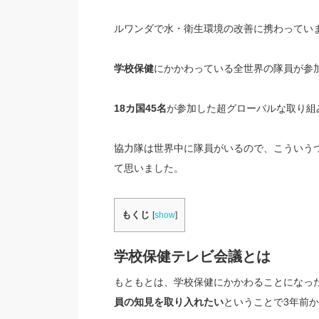
ルワンダで水・衛生環境の改善に携わってい
学校保健
にかかわっている全世界の隊員が参
18カ国45名
が参加した超グローバルな取り組
協力隊は世界中に隊員がいるので、こういう
て思いました。
もくじ
[
show
]
学校保健テレビ会議とは
もともとは、学校保健にかかわることになっ
員の知見を取り入れたい
ということで3年前