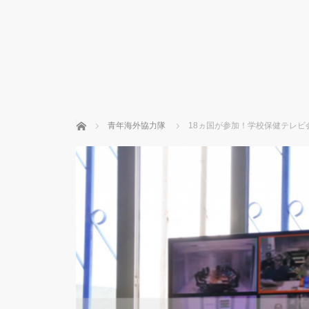
ホーム
青年海外協力隊
18ヵ国が参加！学校保健テレビ