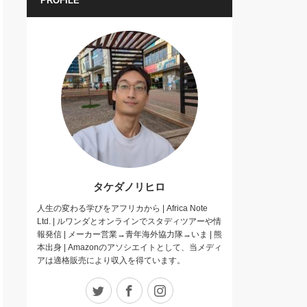
PROFILE
タケダノリヒロ
人生の変わる学びをアフリカから | Africa Note
Ltd. | ルワンダとオンラインでスタディツアーや情
報発信 | メーカー営業→青年海外協力隊→いま | 熊
本出身 | Amazonのアソシエイトとして、当メディ
アは適格販売により収入を得ています。
Twitter
Facebook
Instagram