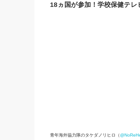
18ヵ国が参加！学校保健テ
青年海外協力隊のタケダノリヒロ（
@NoReHe