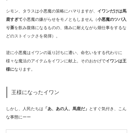
シモン、タラスは小悪魔の策略にハマりますが、
イワンだけは馬
鹿すぎて
小悪魔の嫌がらせをモノともしません（
小悪魔のツバ入
り茶
を飲み腹痛になるものの、痛みに耐えながら畑仕事をするな
どのストイックさを発揮）。
逆に小悪魔はイワンの返り討ちに遭い、命乞いをする代わりに
様々な魔法のアイテムをイワンに献上。そのおかげで
イワンは王
様に
なります。
王様になったイワン
しかし、人民たちは
「あ、あの人、馬鹿だ」
とすぐ気付き、こん
な事態にーー