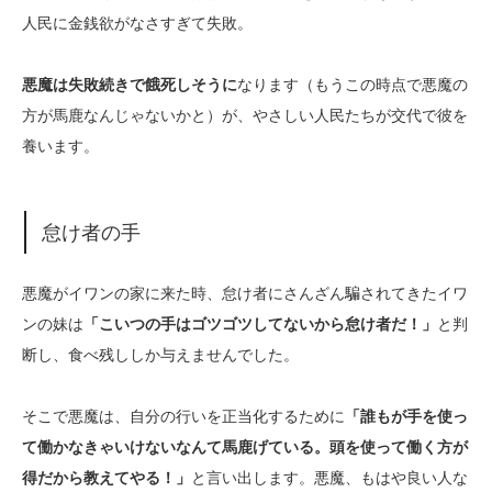
人民に金銭欲がなさすぎて失敗。
悪魔は失敗続きで餓死しそうに
なります（もうこの時点で悪魔の
方が馬鹿なんじゃないかと）が、やさしい人民たちが交代で彼を
養います。
怠け者の手
悪魔がイワンの家に来た時、怠け者にさんざん騙されてきたイワ
ンの妹は
「こいつの手はゴツゴツしてないから怠け者だ！」
と判
断し、食べ残ししか与えませんでした。
そこで悪魔は、自分の行いを正当化するために
「誰もが手を使っ
て働かなきゃいけないなんて馬鹿げている。頭を使って働く方が
得だから教えてやる！」
と言い出します。悪魔、もはや良い人な