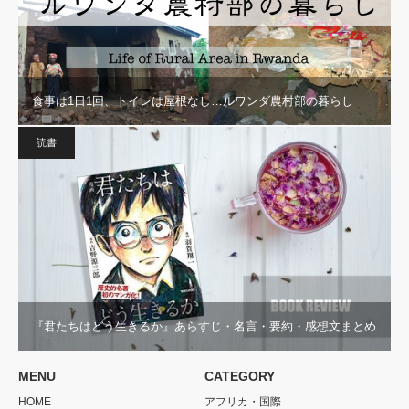
食事は1日1回、トイレは屋根なし…ルワンダ農村部の暮らし
読書
『君たちはどう生きるか』あらすじ・名言・要約・感想文まとめ
MENU
CATEGORY
HOME
アフリカ・国際