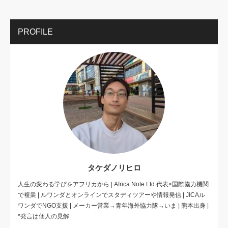
PROFILE
タケダノリヒロ
人生の変わる学びをアフリカから | Africa Note Ltd.代表×国際協力機関
で複業 | ルワンダとオンラインでスタディツアーや情報発信 | JICAル
ワンダでNGO支援 | メーカー営業→青年海外協力隊→いま | 熊本出身 |
*発言は個人の見解