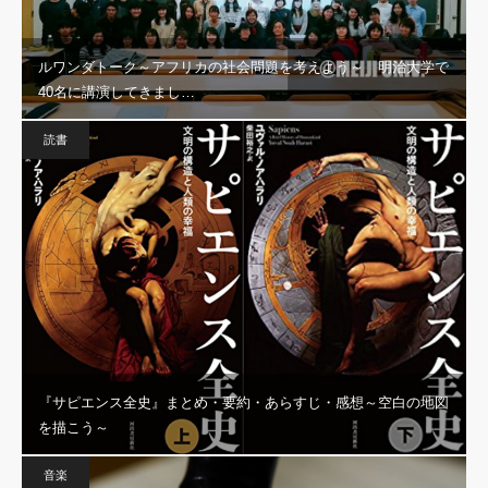
ルワンダトーク～アフリカの社会問題を考えよう～ 明治大学で
40名に講演してきまし…
読書
『サピエンス全史』まとめ・要約・あらすじ・感想～空白の地図
を描こう～
音楽