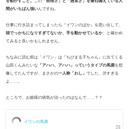
を動かすこと。
この
「狡猾さ」と「愚直さ」を兼ね備えている人
間がいちばん強い
んですね。
仕事に行き詰まってしまったら『イワンのばか』を思い出して、
頭でっかちになりすぎてないか、手を動かせているか
、と確かめ
てみると良いかもしれません。
ちなみに読む前は「イワン」は『ちびまる子ちゃん』に出てくる
山田くんみたいな
「アハハ、アハハ」っていうタイプの馬鹿
を想
像してたんですが、まさかの
一人称「わし」
でした。渋すぎる
よ……。
ところで、お姫様の病気が治ったのはなんで……？？
イワンの馬鹿