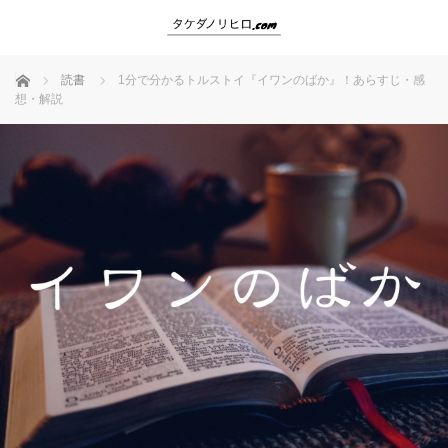
ホーム
読書
1分で分かるトルストイ『イワンのばか』！あらすじ・感
想・解説