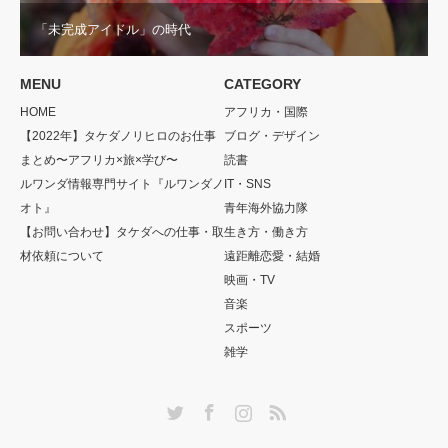
「未完成アイドル」の時代
MENU
CATEGORY
HOME
アフリカ・国際
【2022年】タケダノリヒロのお仕事
ブログ・デザイン
まとめ〜アフリカ×旅×学び〜
読書
ルワンダ情報専門サイト『ルワンダノ
IT・SNS
オト』
青年海外協力隊
【お問い合わせ】タケダへの仕事・取
生き方・働き方
材依頼について
遠距離恋愛・結婚
映画・TV
音楽
スポーツ
雑学
Twitter
Facebook
Instagram
RSS