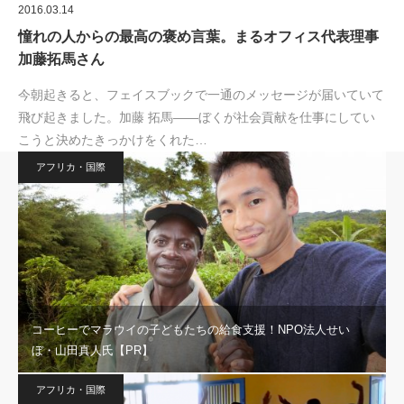
2016.03.14
憧れの人からの最高の褒め言葉。まるオフィス代表理事
加藤拓馬さん
今朝起きると、フェイスブックで一通のメッセージが届いていて
飛び起きました。加藤 拓馬――ぼくが社会貢献を仕事にしてい
こうと決めたきっかけをくれた…
アフリカ・国際
コーヒーでマラウイの子どもたちの給食支援！NPO法人せい
ぼ・山田真人氏【PR】
アフリカ・国際