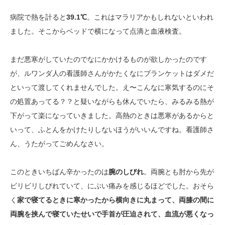
病院で熱を計ると
39.1℃
。これはマラリアかもしれないといわれ
ました。そこからベッドで横になって点滴と血液検査。
まだ悪寒がしていたのでなにかかけるものが欲しかったのです
が、ルワンダ人の看護師さんがかたくなにブランケットはダメだ
といって渡してくれませんでした。え〜こんなに寒気するのにそ
の処置あってる？？と疑いながらも休んでいたら、みるみる熱が
下がって楽になっていきました。高熱のときは悪寒があるからと
いって、ふとんをかけたりしないほうがいいんですね。看護師さ
ん、うたがってごめんなさい。
このときいちばん辛かったのは
腕のしびれ
。両腕とも肘から先が
ビリビリしびれていて、にぶい痛みを感じるほどでした。おそら
く
家で寝てるときに寒かったから横向きに丸まって、両膝の間に
両腕を挟んで寝ていたせいで手首が圧迫されて、血流が悪くなっ