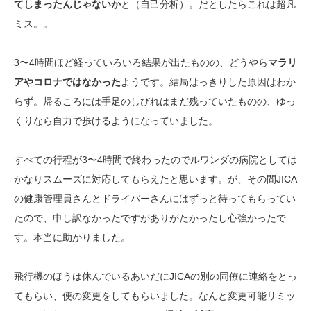
てしまったんじゃないか
と（自己分析）。だとしたらこれは超凡
ミス。。
3〜4時間ほど経っていろいろ結果が出たものの、どうやら
マラリ
アやコロナではなかった
ようです。結局はっきりした原因はわか
らず。帰るころには手足のしびれはまだ残っていたものの、ゆっ
くりなら自力で歩けるようになっていました。
すべての行程が3〜4時間で終わったのでルワンダの病院としては
かなりスムーズに対応してもらえたと思います。が、その間JICA
の健康管理員さんとドライバーさんにはずっと待ってもらってい
たので、申し訳なかったですがありがたかったし心強かったで
す。本当に助かりました。
飛行機のほうは休んでいるあいだにJICAの別の同僚に連絡をとっ
てもらい、便の変更をしてもらいました。なんと変更可能リミッ