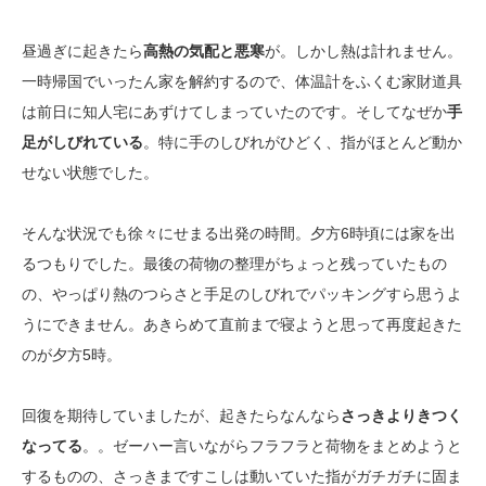
昼過ぎに起きたら
高熱の気配と悪寒
が。しかし熱は計れません。
一時帰国でいったん家を解約するので、体温計をふくむ家財道具
は前日に知人宅にあずけてしまっていたのです。そしてなぜか
手
足がしびれている
。特に手のしびれがひどく、指がほとんど動か
せない状態でした。
そんな状況でも徐々にせまる出発の時間。夕方6時頃には家を出
るつもりでした。最後の荷物の整理がちょっと残っていたもの
の、やっぱり熱のつらさと手足のしびれでパッキングすら思うよ
うにできません。あきらめて直前まで寝ようと思って再度起きた
のが夕方5時。
回復を期待していましたが、起きたらなんなら
さっきよりきつく
なってる
。。ゼーハー言いながらフラフラと荷物をまとめようと
するものの、さっきまですこしは動いていた指がガチガチに固ま