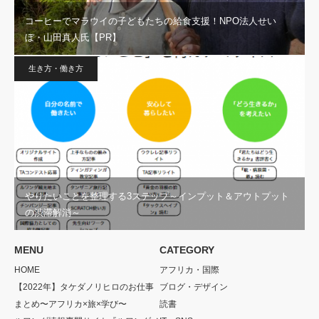
コーヒーでマラウイの子どもたちの給食支援！NPO法人せい
ぼ・山田真人氏【PR】
生き方・働き方
やりたいことを整理する3ステップ～インプット＆アウトプット
の渋滞解消～
MENU
CATEGORY
HOME
アフリカ・国際
【2022年】タケダノリヒロのお仕事
ブログ・デザイン
まとめ〜アフリカ×旅×学び〜
読書