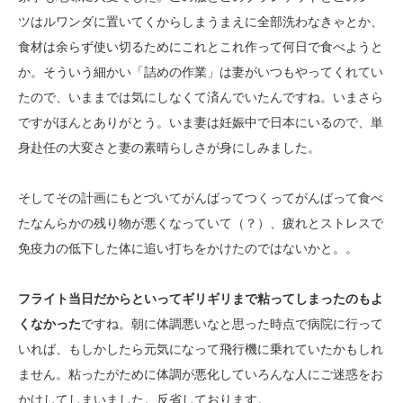
ツはルワンダに置いてくからしまうまえに全部洗わなきゃとか、
食材は余らず使い切るためにこれとこれ作って何日で食べようと
か。そういう細かい「詰めの作業」は妻がいつもやってくれてい
たので、いままでは気にしなくて済んでいたんですね。いまさら
ですがほんとありがとう。いま妻は妊娠中で日本にいるので、単
身赴任の大変さと妻の素晴らしさが身にしみました。
そしてその計画にもとづいてがんばってつくってがんばって食べ
たなんらかの残り物が悪くなっていて（？）、疲れとストレスで
免疫力の低下した体に追い打ちをかけたのではないかと。。
フライト当日だからといってギリギリまで粘ってしまったのもよ
くなかった
ですね。朝に体調悪いなと思った時点で病院に行って
いれば、もしかしたら元気になって飛行機に乗れていたかもしれ
ません。粘ったがために体調が悪化していろんな人にご迷惑をお
かけしてしまいました。反省しております。