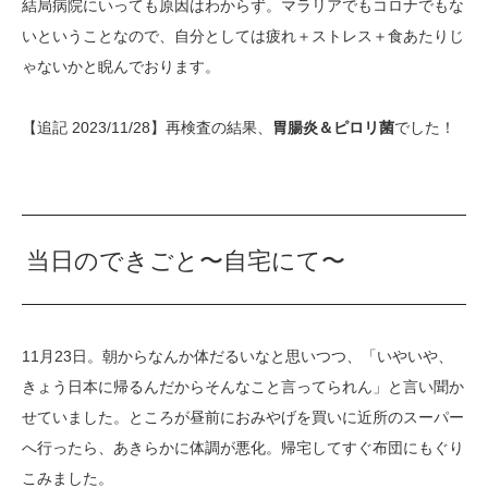
結局病院にいっても原因はわからず。マラリアでもコロナでもな
いということなので、自分としては疲れ＋ストレス＋食あたりじ
ゃないかと睨んでおります。
【追記 2023/11/28】再検査の結果、
胃腸炎＆ピロリ菌
でした！
当日のできごと〜自宅にて〜
11月23日。朝からなんか体だるいなと思いつつ、「いやいや、
きょう日本に帰るんだからそんなこと言ってられん」と言い聞か
せていました。ところが昼前におみやげを買いに近所のスーパー
へ行ったら、あきらかに体調が悪化。帰宅してすぐ布団にもぐり
こみました。