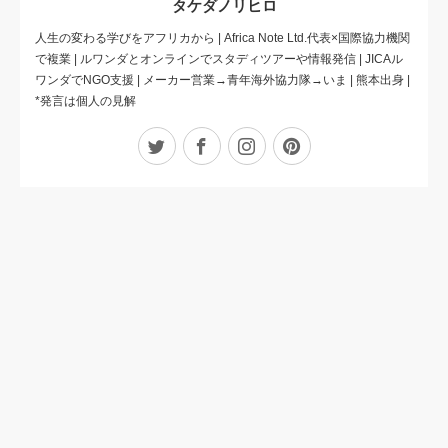
タケダノリヒロ
人生の変わる学びをアフリカから | Africa Note Ltd.代表×国際協力機関
で複業 | ルワンダとオンラインでスタディツアーや情報発信 | JICAル
ワンダでNGO支援 | メーカー営業→青年海外協力隊→いま | 熊本出身 |
*発言は個人の見解
Twitter
Facebook
Instagram
Pinterest