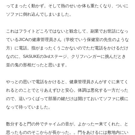
ってまったく動かず。そして熱のせいか体も重たくなり、ついに
ソファに倒れ込んでしまいました。
これはフライトどころではないと観念して、副業でお世話になっ
ているJICAの健康管理員さん（学校でいう保健室の先生のような
方）に電話。指がまったくうごかないのでただ電話をかけるだけ
なのに、SASUKEの3rdステージ、クリフハンガーに挑んだとき
並の鬼の形相だったと思います。
やっとの思いで電話をかけると、健康管理員さんがすぐに来てく
れるとのことでとりあえずひと安心。体調は悪化する一方だった
ので、這いつくばって部屋の鍵だけは開けておいてソファに横に
なって待っていました。
数分すると門の外でチャイムの音が。よかったー来てくれた、と
思ったもののそこからが長かった。。門をあけるには敷地内にい