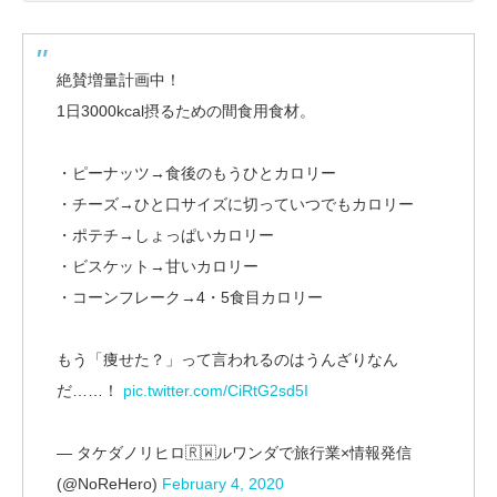
絶賛増量計画中！
1日3000kcal摂るための間食用食材。
・ピーナッツ→食後のもうひとカロリー
・チーズ→ひと口サイズに切っていつでもカロリー
・ポテチ→しょっぱいカロリー
・ビスケット→甘いカロリー
・コーンフレーク→4・5食目カロリー
もう「痩せた？」って言われるのはうんざりなん
だ……！
pic.twitter.com/CiRtG2sd5I
— タケダノリヒロ🇷🇼ルワンダで旅行業×情報発信
(@NoReHero)
February 4, 2020