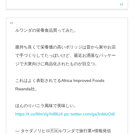
ルワンダの栄養食品買ってみた。
腹持ち良くて栄養価の高いポリッジは昔から家やお店
で手づくりしてたっぽいけど、最近お洒落なパッケー
ジで大衆向けに商品化されたものが目立つ。
これはよく表彰されてるAfrica Improved Foods
Rwanda社。
ほんのりバニラ風味で美味しい。
https://t.co/MmVgYoB6z4
pic.twitter.com/ga3rdduOdI
— タケダノリヒロ🇷🇼ルワンダで旅行業×情報発信