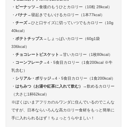
・
ピーナッツ
→食後のもうひとカロリー（10粒 28kcal）
・
バナナ
→寝起きでもいけるカロリー（1本77kcal）
・
チーズ
→ひと口サイズに切っていつでもカロリー（10g
40kcal）
・
ポテトチップス
→しょっぱいカロリー（60g1袋
336kcal）
・
チョコレートビスケット
→甘いカロリー（1枚80kcal）
・
コーンフレーク
→4・5食目カロリー（1食200kcal ※牛
乳含む）
・
シリアル・ポリッジ
→4・5食目カロリー（1食200kcal）
・
はちみつ（お湯や紅茶に入れて飲む）
→飲めるカロリー
（大さじ1杯62kcal）
※ぼくはいまアフリカのルワンダに住んでいるのでこんな
ですが、日本ならいろんな高カロリー食材をもっと簡単に
手に入れられるはず！ちょっとうらやましい！