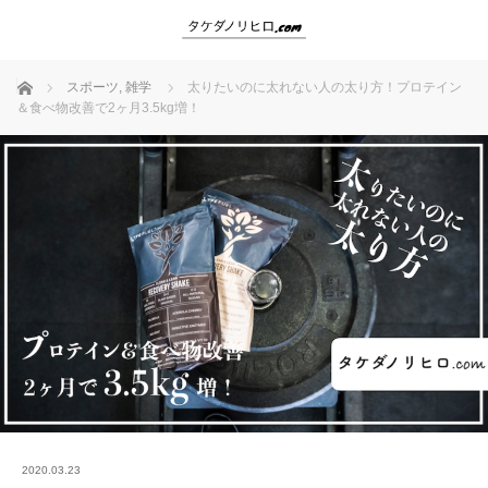
ホーム
スポーツ
,
雑学
太りたいのに太れない人の太り方！プロテイン
＆食べ物改善で2ヶ月3.5kg増！
2020.03.23