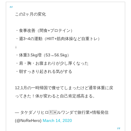
この2ヶ月の変化
・食事改善（間食+プロテイン）
・週3~4の運動（HIIT+筋肉体操など自重トレ）
↓
・体重3.5kg増（53→56.5kg）
・肩・胸・お腹まわりが少し厚くなった
・朝すっきり起きれる気がする
12,1月の一時帰国で痩せてしまったけど通常体重に戻
ってきた！体が変わると自己肯定感高まる。
— タケダノリヒロ🇷🇼ルワンダで旅行業×情報発信
(@NoReHero)
March 14, 2020