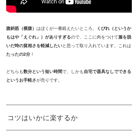
腹斜筋（横腹）
はぼくが一番鍛えたいところ。
くびれ（というか
もはや「えぐれ」）がありすぎる
ので、ここに肉をつけて
服を脱
いだ時の貧相さを軽減したい
と思って取り入れています。これは
たったの2分
！
どちらも
数分という短い時間
で、しかも
自宅で器具なしでできる
というお手軽さ
が売りです。
コツはいかに楽するか