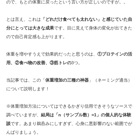
ので、もとの体重に戻ったという言い方が正しいのですが。。
とは言え、これは
「どれだけ食べても太れない」と感じていた自
分にとっては大きな成果
です。目に見えて身体の変化が出てきた
ので自己肯定感も上がります。
体重を増やすうえで効果的だったと思うのは、
①プロテインの活
用、②食べ物の改善、③筋トレの
3つ。
当記事では、この「
体重増加の三種の神器
」（ネーミング適当）
について説明します！
※体重増加方法についてはできるかぎり信用できそうなソースで
調べていますが、
結局は「n（サンプル数）=1」の個人的な体験
談
です。あまり鵜呑みにしすぎず、心身に悪影響のない範囲でが
んばりましょう。