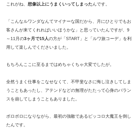
これがね、
想像以上にうまくいってしまった
んです。
「こんなルワンダなんてマイナーな国だから、月にひとりでもお
客さんが来てくれればいいほうかな」と思っていたんですが、9
～11月の
3ヶ月で15人
の方が「START」と「ルワ旅コーデ」を利
用して楽しんでくださいました。
もちろんここに至るまではめちゃくちゃ大変でしたが。
全然うまく仕事をこなせなくて、不甲斐なさに悔し泣きしてしま
うこともあったし、アテンドなどの無理がたたって心身のバラン
スを崩してしまうこともありました。
ボロボロになりながら、最初の強敵であるピッコロ大魔王を倒し
たんです。