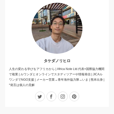
タケダノリヒロ
人生の変わる学びをアフリカから | Africa Note Ltd.代表×国際協力機関
で複業 | ルワンダとオンラインでスタディツアーや情報発信 | JICAル
ワンダでNGO支援 | メーカー営業→青年海外協力隊→いま | 熊本出身 |
*発言は個人の見解
Twitter
Facebook
Instagram
Pinterest