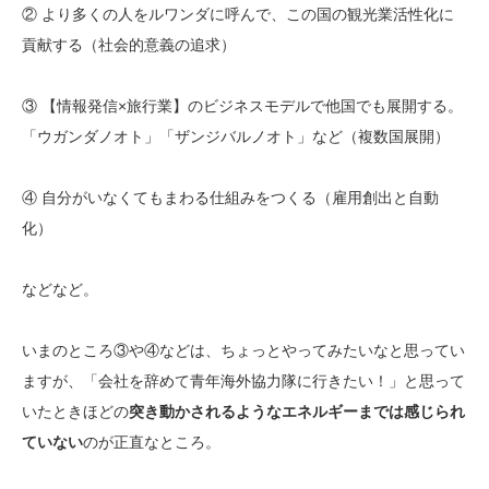
② より多くの人をルワンダに呼んで、この国の観光業活性化に
貢献する（社会的意義の追求）
③ 【情報発信×旅行業】のビジネスモデルで他国でも展開する。
「ウガンダノオト」「ザンジバルノオト」など（複数国展開）
④ 自分がいなくてもまわる仕組みをつくる（雇用創出と自動
化）
などなど。
いまのところ③や④などは、ちょっとやってみたいなと思ってい
ますが、「会社を辞めて青年海外協力隊に行きたい！」と思って
いたときほどの
突き動かされるようなエネルギーまでは感じられ
ていない
のが正直なところ。