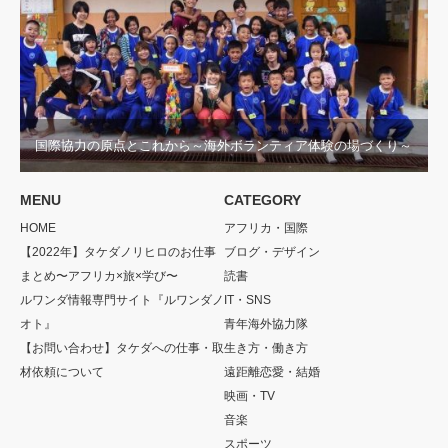
国際協力の原点とこれから～海外ボランティア体験の場づくり～
MENU
CATEGORY
HOME
アフリカ・国際
【2022年】タケダノリヒロのお仕事
ブログ・デザイン
まとめ〜アフリカ×旅×学び〜
読書
ルワンダ情報専門サイト『ルワンダノ
IT・SNS
オト』
青年海外協力隊
【お問い合わせ】タケダへの仕事・取
生き方・働き方
材依頼について
遠距離恋愛・結婚
映画・TV
音楽
スポーツ