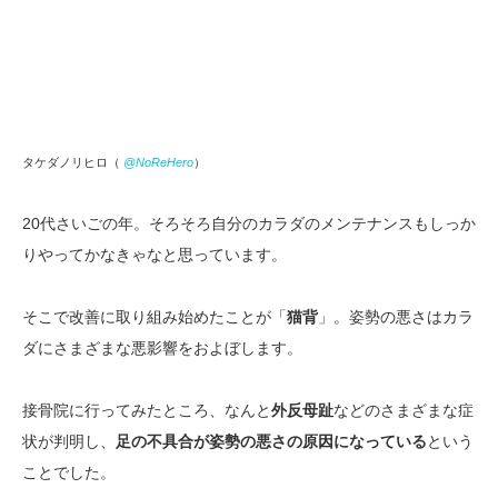
タケダノリヒロ（
@NoReHero
）
20代さいごの年。そろそろ自分のカラダのメンテナンスもしっか
りやってかなきゃなと思っています。
そこで改善に取り組み始めたことが「
猫背
」。姿勢の悪さはカラ
ダにさまざまな悪影響をおよぼします。
接骨院に行ってみたところ、なんと
外反母趾
などのさまざまな症
状が判明し、
足の不具合が姿勢の悪さの原因になっている
という
ことでした。