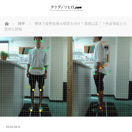
ホーム
雑学
整体で姿勢改善＆猫背を治す！原因は足！？外反母趾との
意外な関係
2018.06.9