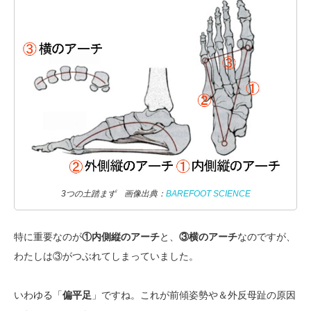
3つの土踏まず 画像出典：
BAREFOOT SCIENCE
特に重要なのが
①内側縦のアーチ
と、
③横のアーチ
なのですが、
わたしは③がつぶれてしまっていました。
いわゆる「
偏平足
」ですね。これが前傾姿勢や＆外反母趾の原因