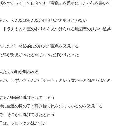
話をする（そして自分でも『宝島』を題材にした小説を書いて
るが、みんなはそんなの作り話だと取り合わない
、ドラえもんが宝のありかを見つけられる地図型のひみつ道具
だったが、奇跡的にのび太が宝島を発見する
た島が発見されたと報じられたばかりだった
太たちの船が襲われる
るが、しずかちゃんが「セーラ」という女の子と間違われて連
するが海底に逃げられてしまう
時に金髪の男の子が浮き輪で気を失っているのを発見する
で、そこから逃げてきたと言う
子は、フロックの妹だった