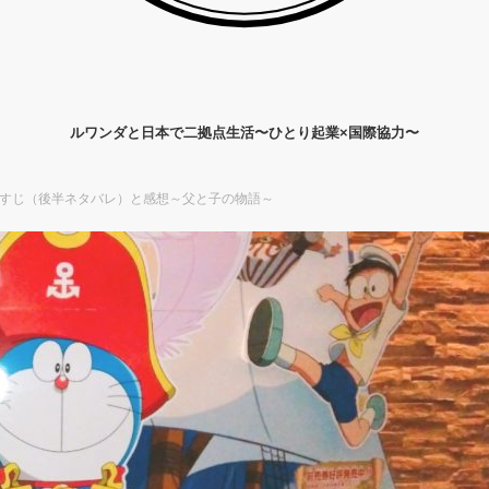
ルワンダと日本で二拠点生活〜ひとり起業×国際協力〜
らすじ（後半ネタバレ）と感想～父と子の物語～