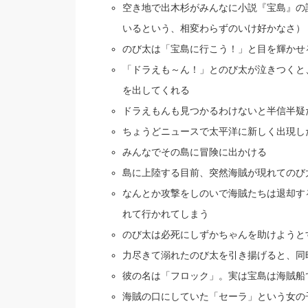
空き地で出木杉がみんなに小説『宝島』の
いるという、相変わらずのいけ好かなさ）
のび太は「宝島に行こう！」と目を輝かせ
「ドラえも～ん！」とのび太が泣きつくと
を出してくれる
ドラえもんも見つかるわけないと半信半疑
ちょうどニュースで太平洋に新しく出現し
みんなでその島に冒険に出かける
島に上陸する目前、突然海賊が現れてのび
なんとか攻撃をしのいで海賊たちは退却す
れて行かれてしまう
のび太は必死にしずかちゃんを助けようと
力尽きて溺れたのび太を引き揚げると、同
彼の名は「フロック」。実は宝島は海賊船
海賊の口にしていた「セーラ」という女の