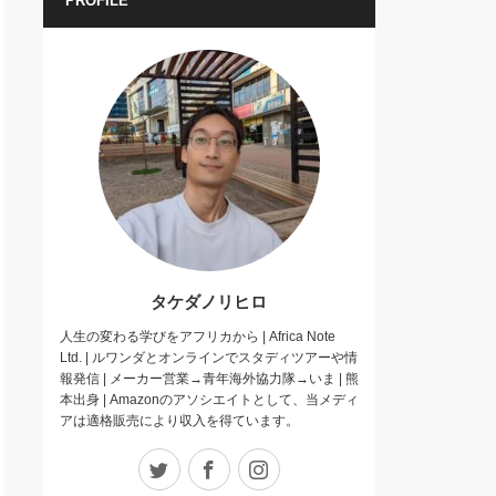
PROFILE
タケダノリヒロ
人生の変わる学びをアフリカから | Africa Note
Ltd. | ルワンダとオンラインでスタディツアーや情
報発信 | メーカー営業→青年海外協力隊→いま | 熊
本出身 | Amazonのアソシエイトとして、当メディ
アは適格販売により収入を得ています。
Twitter
Facebook
Instagram