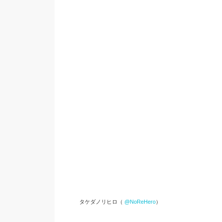
タケダノリヒロ（
@NoReHero
）