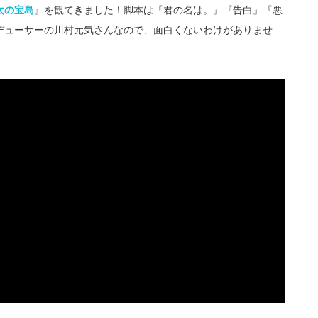
太の宝島
』を観てきました！脚本は『君の名は。』『告白』『悪
デューサーの川村元気さんなので、面白くないわけがありませ