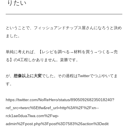
りたい
ということで、フィッシュアンドチップス屋さんになろうと決め
ました。
単純に考えれば、【レシピを調べる→材料を買う→つくる→売
る】の4工程しかありません。楽勝です。
が、
想像以上に大変
でした。その過程はTwitterでつぶやいてま
す。
https://twitter.com/NoReHero/status/890509268235018240?
ref_src=twsrc%5Etfw&ref_url=http%3A%2F%2Fxn--
rck1ae0dua7lwa.com%2Fwp-
admin%2Fpost.php%3Fpost%3D7583%26action%3Dedit