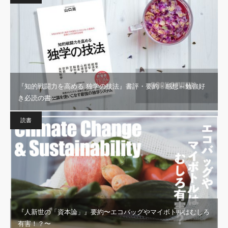
『知的戦闘力を高める 独学の技法』書評・要約・感想～勉強好
き必読の書～
読書
『人新世の「資本論」』要約〜エコバッグやマイボトルはむしろ
有害！？〜