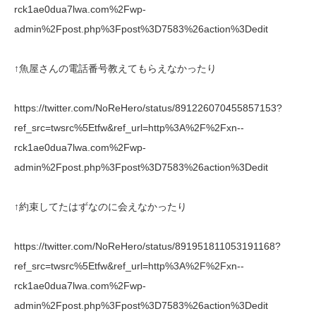
rck1ae0dua7lwa.com%2Fwp-
admin%2Fpost.php%3Fpost%3D7583%26action%3Dedit
↑魚屋さんの電話番号教えてもらえなかったり
https://twitter.com/NoReHero/status/891226070455857153?
ref_src=twsrc%5Etfw&ref_url=http%3A%2F%2Fxn--
rck1ae0dua7lwa.com%2Fwp-
admin%2Fpost.php%3Fpost%3D7583%26action%3Dedit
↑約束してたはずなのに会えなかったり
https://twitter.com/NoReHero/status/891951811053191168?
ref_src=twsrc%5Etfw&ref_url=http%3A%2F%2Fxn--
rck1ae0dua7lwa.com%2Fwp-
admin%2Fpost.php%3Fpost%3D7583%26action%3Dedit