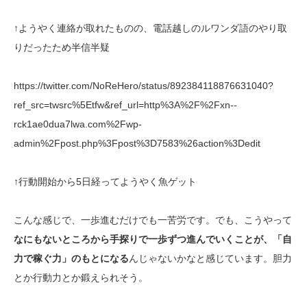
↑ようやく連絡が取れたものの、電話越しのルワンダ語のやり取
りだったため半信半疑
https://twitter.com/NoReHero/status/892384118876631040?
ref_src=twsrc%5Etfw&ref_url=http%3A%2F%2Fxn--
rck1ae0dua7lwa.com%2Fwp-
admin%2Fpost.php%3Fpost%3D7583%26action%3Dedit
↑行動開始から5日経ってようやく魚ゲット
こんな感じで、一歩進むだけでも一苦労です。でも、こうやって
なにもないところから手探りで一歩ずつ進んでいくことが、「自
力で稼ぐ力」のもとになる
んじゃないかなと感じています。胆力
とか行動力とか鍛えられそう。