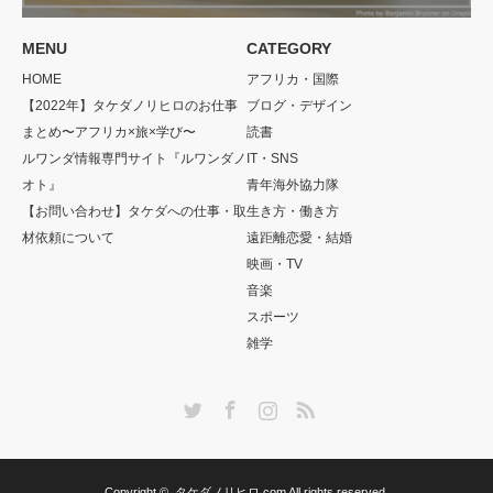
MENU
CATEGORY
HOME
アフリカ・国際
【2022年】タケダノリヒロのお仕事
ブログ・デザイン
まとめ〜アフリカ×旅×学び〜
読書
ルワンダ情報専門サイト『ルワンダノ
IT・SNS
オト』
青年海外協力隊
【お問い合わせ】タケダへの仕事・取
生き方・働き方
材依頼について
遠距離恋愛・結婚
映画・TV
音楽
スポーツ
雑学
Twitter
Facebook
Instagram
RSS
Copyright ©
タケダノリヒロ.com
All rights reserved.