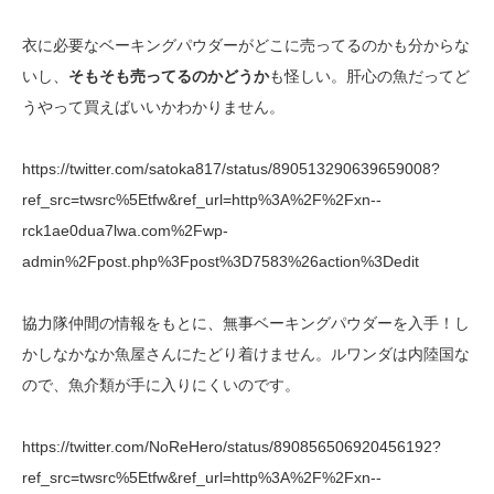
衣に必要なベーキングパウダーがどこに売ってるのかも分からな
いし、
そもそも売ってるのかどうか
も怪しい。肝心の魚だってど
うやって買えばいいかわかりません。
https://twitter.com/satoka817/status/890513290639659008?
ref_src=twsrc%5Etfw&ref_url=http%3A%2F%2Fxn--
rck1ae0dua7lwa.com%2Fwp-
admin%2Fpost.php%3Fpost%3D7583%26action%3Dedit
協力隊仲間の情報をもとに、無事ベーキングパウダーを入手！し
かしなかなか魚屋さんにたどり着けません。ルワンダは内陸国な
ので、魚介類が手に入りにくいのです。
https://twitter.com/NoReHero/status/890856506920456192?
ref_src=twsrc%5Etfw&ref_url=http%3A%2F%2Fxn--