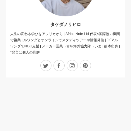
タケダノリヒロ
人生の変わる学びをアフリカから | Africa Note Ltd.代表×国際協力機関
で複業 | ルワンダとオンラインでスタディツアーや情報発信 | JICAル
ワンダでNGO支援 | メーカー営業→青年海外協力隊→いま | 熊本出身 |
*発言は個人の見解
Twitter
Facebook
Instagram
Pinterest