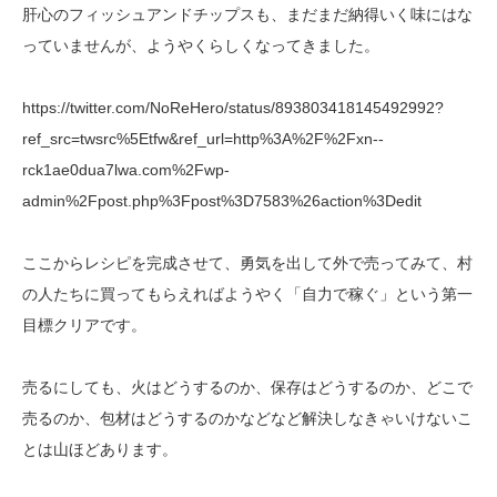
肝心のフィッシュアンドチップスも、まだまだ納得いく味にはな
っていませんが、ようやくらしくなってきました。
https://twitter.com/NoReHero/status/893803418145492992?
ref_src=twsrc%5Etfw&ref_url=http%3A%2F%2Fxn--
rck1ae0dua7lwa.com%2Fwp-
admin%2Fpost.php%3Fpost%3D7583%26action%3Dedit
ここからレシピを完成させて、勇気を出して外で売ってみて、村
の人たちに買ってもらえればようやく「自力で稼ぐ」という第一
目標クリアです。
売るにしても、火はどうするのか、保存はどうするのか、どこで
売るのか、包材はどうするのかなどなど解決しなきゃいけないこ
とは山ほどあります。