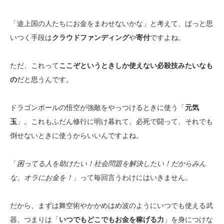
「途上国の人たちにお金をまわせないかな」と考えて、ぱっと思
いつく手段は
クラウドファンディング
や
寄付
ですよね。
ただ、これって
ここぞというときしか使えない必殺技みたいなも
の
だと思うんです。
ドラゴンボールの悟空が強敵をやっつけるときに使う「
元気
玉
」。これもふだん修行に明け暮れて、必死で闘って、それでも
倒せないときに使うからいいんですよね。
「
困ってる人を助けたい！社会問題を解決したい！だからみん
な、オラにお金を！
」って毎回言うわけにはいきません。
だから、まずは舞空術やかかめはめ波のようにいつでも使える武
器、つまりは「
いつでもどこでもお金を稼げる力
」を身につけな