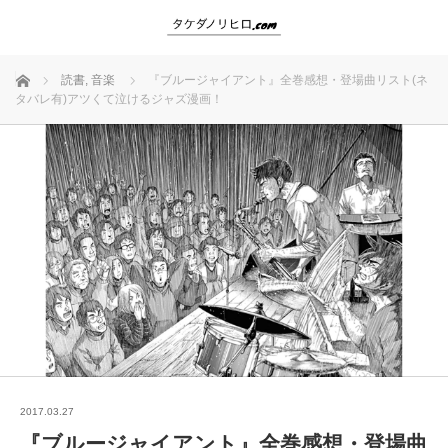
ホーム
読書
,
音楽
『ブルージャイアント』全巻感想・登場曲リスト(ネ
タバレ有)アツくて泣けるジャズ漫画！
2017.03.27
『ブルージャイアント』全巻感想・登場曲