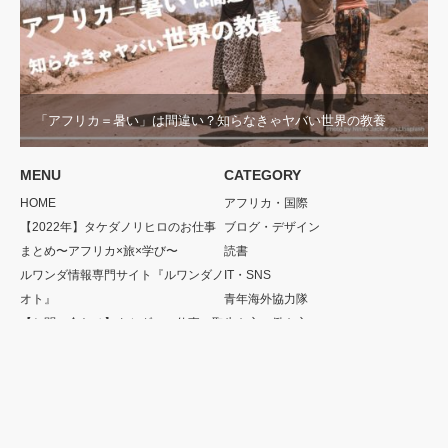
「アフリカ＝暑い」は間違い？知らなきゃヤバい世界の教養
MENU
CATEGORY
HOME
アフリカ・国際
【2022年】タケダノリヒロのお仕事
ブログ・デザイン
まとめ〜アフリカ×旅×学び〜
読書
ルワンダ情報専門サイト『ルワンダノ
IT・SNS
オト』
青年海外協力隊
【お問い合わせ】タケダへの仕事・取
生き方・働き方
材依頼について
遠距離恋愛・結婚
映画・TV
音楽
スポーツ
雑学