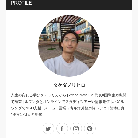
PROFILE
タケダノリヒロ
人生の変わる学びをアフリカから | Africa Note Ltd.代表×国際協力機関
で複業 | ルワンダとオンラインでスタディツアーや情報発信 | JICAル
ワンダでNGO支援 | メーカー営業→青年海外協力隊→いま | 熊本出身 |
*発言は個人の見解
Twitter
Facebook
Instagram
Pinterest