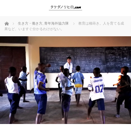
ホーム
生き方・働き方
,
青年海外協力隊
教育は種蒔き。人を育てる成
果など、いますぐ分かるわけがない。