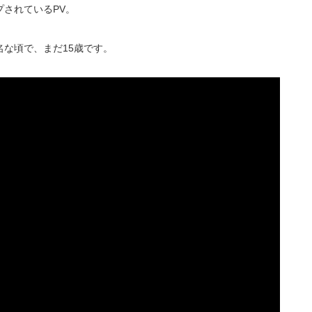
されているPV。
な頃で、まだ15歳です。