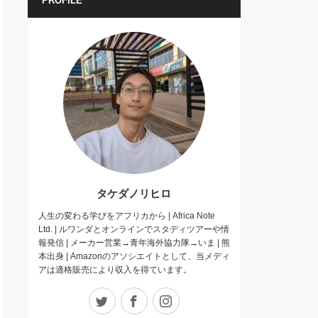
PROFILE
タケダノリヒロ
人生の変わる学びをアフリカから | Africa Note
Ltd. | ルワンダとオンラインでスタディツアーや情
報発信 | メーカー営業→青年海外協力隊→いま | 熊
本出身 | Amazonのアソシエイトとして、当メディ
アは適格販売により収入を得ています。
Twitter
Facebook
Instagram