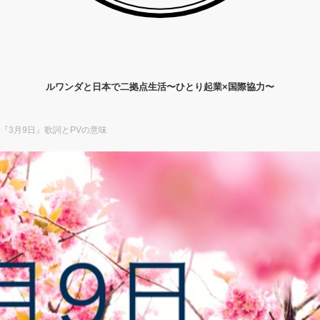
ルワンダと日本で二拠点生活〜ひとり起業×国際協力〜
『3月9日』歌詞とPVの意味