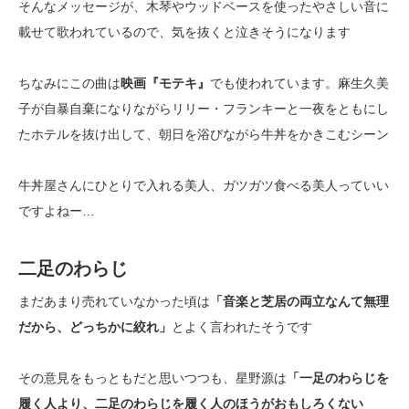
そんなメッセージが、木琴やウッドベースを使ったやさしい音に
載せて歌われているので、気を抜くと泣きそうになります
ちなみにこの曲は
映画『モテキ』
でも使われています。麻生久美
子が自暴自棄になりながらリリー・フランキーと一夜をともにし
たホテルを抜け出して、朝日を浴びながら牛丼をかきこむシーン
牛丼屋さんにひとりで入れる美人、ガツガツ食べる美人っていい
ですよねー…
二足のわらじ
まだあまり売れていなかった頃は
「音楽と芝居の両立なんて無理
だから、どっちかに絞れ」
とよく言われたそうです
その意見をもっともだと思いつつも、星野源は
「一足のわらじを
履く人より、二足のわらじを履く人のほうがおもしろくない