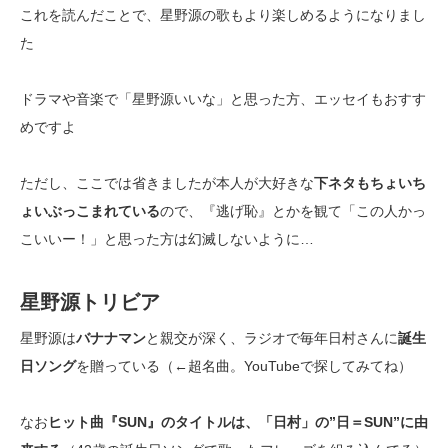
これを読んだことで、星野源の歌もより楽しめるようになりまし
た
ドラマや音楽で「星野源いいな」と思った方、エッセイもおすす
めですよ
ただし、ここでは省きましたが本人が大好きな
下ネタもちょいち
ょいぶっこまれている
ので、『逃げ恥』とかを観て「この人かっ
こいいー！」と思った方は幻滅しないように…
星野源トリビア
星野源は
バナナマン
と親交が深く、ラジオで毎年日村さんに
誕生
日ソング
を贈っている（←超名曲。YouTubeで探してみてね）
なお
ヒット曲『SUN』のタイトルは、「日村」の”日＝SUN”に由