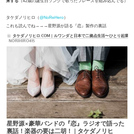
来する
（42歳の誕生日ソングで歌ったフレーズを組み込んでる）
タケダノリヒロ（
@NoReHero
）
これも読んでね→→→星野源が語る『恋』製作の裏話