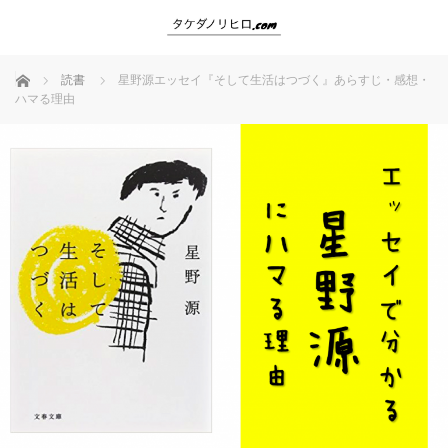
ホーム
読書
星野源エッセイ『そして生活はつづく』あらすじ・感想・
ハマる理由