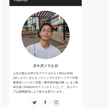
PROFILE
タケダノリヒロ
人生の変わる学びをアフリカから | Africa Note
Ltd. | ルワンダとオンラインでスタディツアーや情
報発信 | メーカー営業→青年海外協力隊→いま | 熊
本出身 | Amazonのアソシエイトとして、当メディ
アは適格販売により収入を得ています。
Twitter
Facebook
Instagram