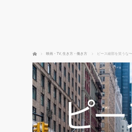
ホーム
映画・TV
,
生き方・働き方
ピース綾部を笑うな