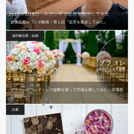
旅番組風ルワンダ動画！第１話『近所を散歩してみた』
遠距離恋愛・結婚
プラコレのウェディング診断を使って式場を探してみた～式場探
し日記～
読書