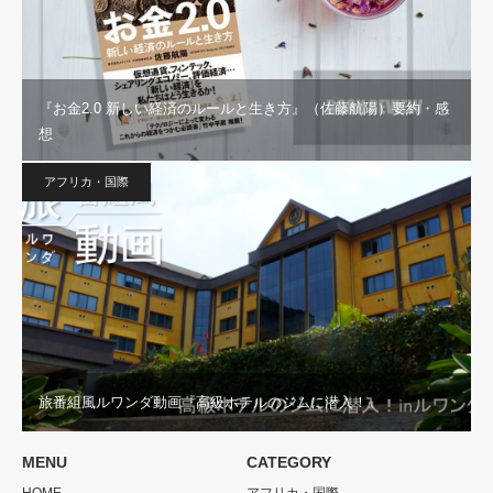
『お金2.0 新しい経済のルールと生き方』（佐藤航陽）要約・感
想
アフリカ・国際
旅番組風ルワンダ動画『高級ホテルのジムに潜入！』
MENU
CATEGORY