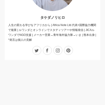
タケダノリヒロ
人生の変わる学びをアフリカから | Africa Note Ltd.代表×国際協力機関
で複業 | ルワンダとオンラインでスタディツアーや情報発信 | JICAル
ワンダでNGO支援 | メーカー営業→青年海外協力隊→いま | 熊本出身 |
*発言は個人の見解
Twitter
Facebook
Instagram
Pinterest