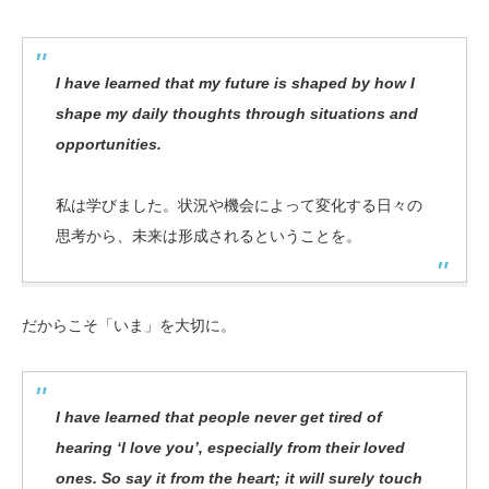
I have learned that my future is shaped by how I
shape my daily thoughts through situations and
opportunities.
私は学びました。状況や機会によって変化する日々の
思考から、未来は形成されるということを。
だからこそ「いま」を大切に。
I have learned that people never get tired of
hearing ‘I love you’, especially from their loved
ones. So say it from the heart; it will surely touch