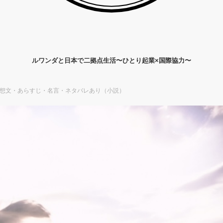
ルワンダと日本で二拠点生活〜ひとり起業×国際協力〜
想文・あらすじ・名言・ネタバレあり（小説）