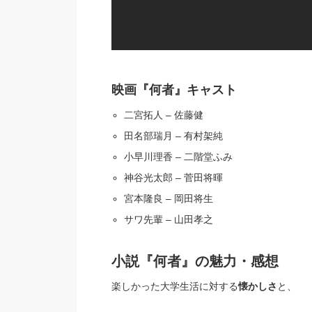
映画『何者』キャスト
二宮拓人 – 佐藤健
田名部瑞月 – 有村架純
小早川理香 – 二階堂ふみ
神谷光太郎 – 菅田将暉
宮本隆良 – 岡田将生
サワ先輩 – 山田孝之
小説『何者』の魅力・感想
楽しかった大学生活に対する
懐かしさ
と、