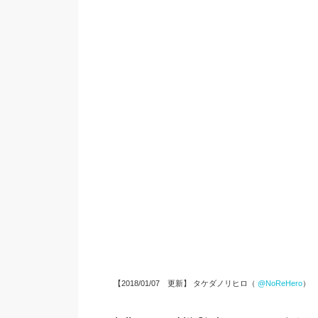
【2018/01/07 更新】
タケダノリヒロ（
@NoReHero
）