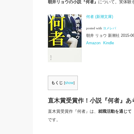
朝井リョウの小説『何者』
について。実体験
何者 (新潮文庫)
posted with
ヨメレバ
朝井 リョウ 新潮社 2015-06
Amazon
Kindle
もくじ
[
show
]
直木賞受賞作！小説『何者』あ
直木賞受賞作『何者』は、
就職活動を通じて
です。