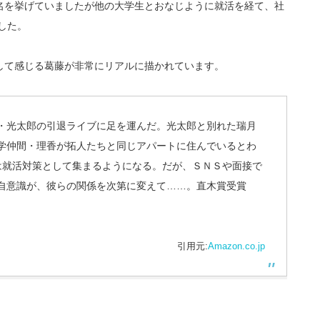
名を挙げていましたが他の大学生とおなじように就活を経て、社
した。
して感じる葛藤が非常にリアルに描かれています。
・光太郎の引退ライブに足を運んだ。光太郎と別れた瑞月
学仲間・理香が拓人たちと同じアパートに住んでいるとわ
は就活対策として集まるようになる。だが、ＳＮＳや面接で
自意識が、彼らの関係を次第に変えて……。直木賞受賞
引用元:
Amazon.co.jp