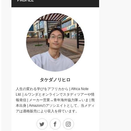
PROFILE
タケダノリヒロ
人生の変わる学びをアフリカから | Africa Note
Ltd. | ルワンダとオンラインでスタディツアーや情
報発信 | メーカー営業→青年海外協力隊→いま | 熊
本出身 | Amazonのアソシエイトとして、当メディ
アは適格販売により収入を得ています。
Twitter
Facebook
Instagram