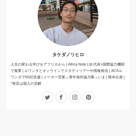
タケダノリヒロ
人生の変わる学びをアフリカから | Africa Note Ltd.代表×国際協力機関
で複業 | ルワンダとオンラインでスタディツアーや情報発信 | JICAル
ワンダでNGO支援 | メーカー営業→青年海外協力隊→いま | 熊本出身 |
*発言は個人の見解
Twitter
Facebook
Instagram
Pinterest