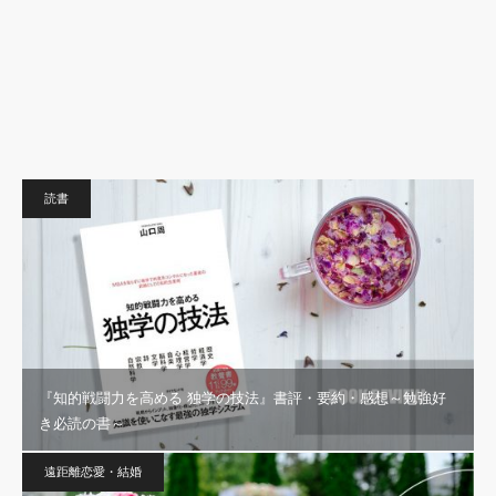
読書
『知的戦闘力を高める 独学の技法』書評・要約・感想～勉強好
き必読の書～
遠距離恋愛・結婚