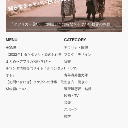
「アフリカ＝暑い」は間違い？知らなきゃヤバい世界の教養
MENU
CATEGORY
HOME
アフリカ・国際
【2022年】タケダノリヒロのお仕事
ブログ・デザイン
まとめ〜アフリカ×旅×学び〜
読書
ルワンダ情報専門サイト『ルワンダノ
IT・SNS
オト』
青年海外協力隊
【お問い合わせ】タケダへの仕事・取
生き方・働き方
材依頼について
遠距離恋愛・結婚
映画・TV
音楽
スポーツ
雑学