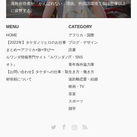
海外在住者が「がんばれない」理由。外国語環境で脳は想像以上
に疲弊する。
MENU
CATEGORY
HOME
アフリカ・国際
【2022年】タケダノリヒロのお仕事
ブログ・デザイン
まとめ〜アフリカ×旅×学び〜
読書
ルワンダ情報専門サイト『ルワンダノ
IT・SNS
オト』
青年海外協力隊
【お問い合わせ】タケダへの仕事・取
生き方・働き方
材依頼について
遠距離恋愛・結婚
映画・TV
音楽
スポーツ
雑学
Twitter
Facebook
Instagram
RSS