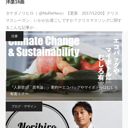
洋楽16曲
タケダノリヒロ（ @NoReHero）【更新 2017/12/20】クリス
マスシーズン、いかがお過ごしですか？クリスマスソングに関す
るこんな記事が…
読書
『人新世の「資本論」』要約〜エコバッグやマイボトルはむしろ
有害！？〜
ブログ・デザイン