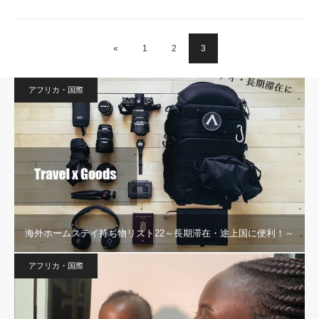
«
1
2
3
アフリカ・国際
海外ホームステイ持ち物リスト22～長期滞在・途上国に便利！～
アフリカ・国際