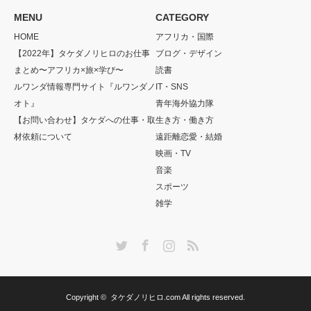
MENU
CATEGORY
HOME
アフリカ・国際
【2022年】タケダノリヒロのお仕事
ブログ・デザイン
まとめ〜アフリカ×旅×学び〜
読書
ルワンダ情報専門サイト『ルワンダノ
IT・SNS
オト』
青年海外協力隊
【お問い合わせ】タケダへの仕事・取
生き方・働き方
材依頼について
遠距離恋愛・結婚
映画・TV
音楽
スポーツ
雑学
Twitter
Facebook
Instagram
RSS
Copyright ©
タケダノリヒロ.com
All rights reserved.