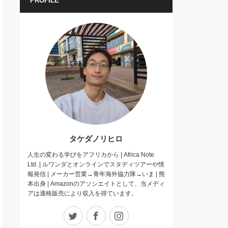
PROFILE
タケダノリヒロ
人生の変わる学びをアフリカから | Africa Note
Ltd. | ルワンダとオンラインでスタディツアーや情
報発信 | メーカー営業→青年海外協力隊→いま | 熊
本出身 | Amazonのアソシエイトとして、当メディ
アは適格販売により収入を得ています。
Twitter
Facebook
Instagram