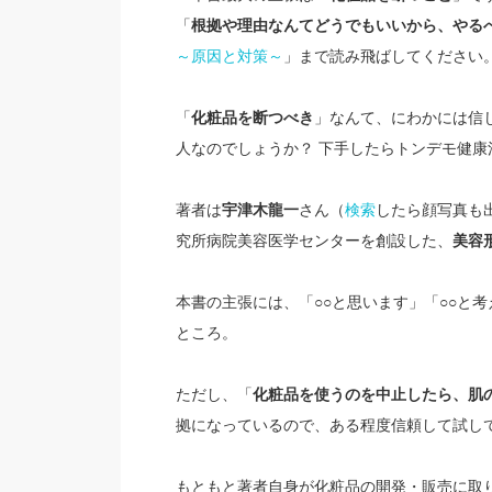
「
根拠や理由なんてどうでもいいから、やる
～原因と対策～
」まで読み飛ばしてください
「
化粧品を断つべき
」なんて、にわかには信
人なのでしょうか？ 下手したらトンデモ健康
著者は
宇津木龍一
さん（
検索
したら顔写真も
究所病院美容医学センターを創設した、
美容
本書の主張には、「○○と思います」「○○と
ところ。
ただし、「
化粧品を使うのを中止したら、肌の
拠になっているので、ある程度信頼して試し
もともと著者自身が化粧品の開発・販売に取