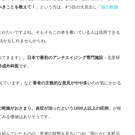
べきことを教えて！
」という方は、4つ目の大見出し「
肌の乾燥
。
じがたいですよね。そもそもこの本を書いている人は信用できる
法かもしれませんからね。
出てきます）。
日本で最初のアンチエイジング専門施設
・北里研
形成外科医
です。
考えています」など
著者の主観的な意見がやや多い
のが気にかかる
乾燥がおさまり、炎症が治ったという1000人以上の症例
」が根
てみる価値はありそうです。
り組んでいたものの、患者の状態を見るにつれ「明らかに化粧品