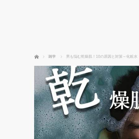
ホーム
雑学
男も悩む乾燥肌！10の原因と対策～化粧水