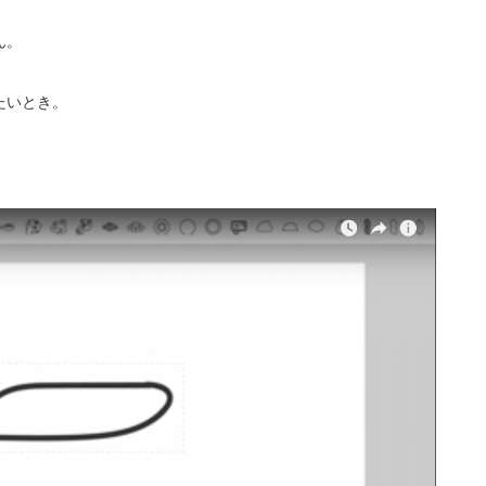
ん。
たいとき。