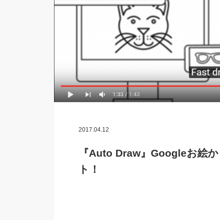
2017.04.12
『Auto Draw』Googl
ト！