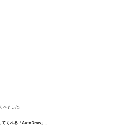
てくれました。
くれる「AutoDraw」
。