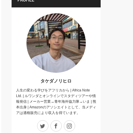
PROFILE
タケダノリヒロ
人生の変わる学びをアフリカから | Africa Note
Ltd. | ルワンダとオンラインでスタディツアーや情
報発信 | メーカー営業→青年海外協力隊→いま | 熊
本出身 | Amazonのアソシエイトとして、当メディ
アは適格販売により収入を得ています。
Twitter
Facebook
Instagram