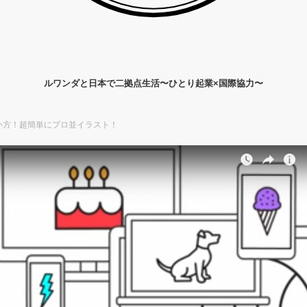
ルワンダと日本で二拠点生活〜ひとり起業×国際協力〜
Iの使い方！超簡単にプロ並イラスト！