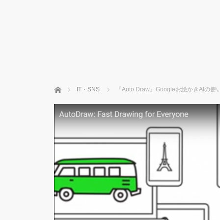
ホーム
IT・SNS
『Auto Draw』Googleお絵かきA