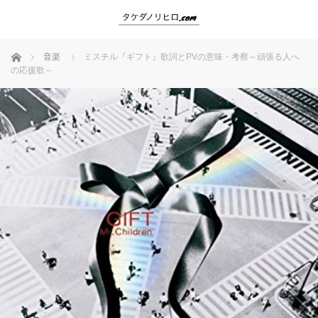
ホーム
音楽
ミスチル『ギフト』歌詞とPVの意味・考察～頑張る人へ
の応援歌～