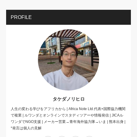
PROFILE
タケダノリヒロ
人生の変わる学びをアフリカから | Africa Note Ltd.代表×国際協力機関
で複業 | ルワンダとオンラインでスタディツアーや情報発信 | JICAル
ワンダでNGO支援 | メーカー営業→青年海外協力隊→いま | 熊本出身 |
*発言は個人の見解