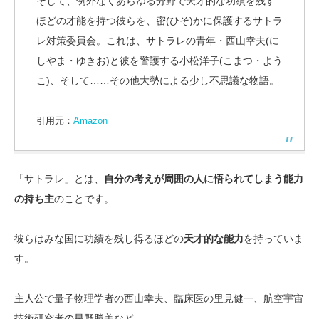
そして、例外なくあらゆる分野で天才的な功績を残す
ほどの才能を持つ彼らを、密(ひそ)かに保護するサトラ
レ対策委員会。これは、サトラレの青年・西山幸夫(に
しやま・ゆきお)と彼を警護する小松洋子(こまつ・よう
こ)、そして……その他大勢による少し不思議な物語。
引用元：
Amazon
「サトラレ」とは、
自分の考えが周囲の人に悟られてしまう能力
の持ち主
のことです。
彼らはみな国に功績を残し得るほどの
天才的な能力
を持っていま
す。
主人公で量子物理学者の西山幸夫、臨床医の里見健一、航空宇宙
技術研究者の星野勝美など。