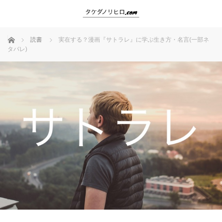
ホーム
読書
実在する？漫画『サトラレ』に学ぶ生き方・名言(一部ネ
タバレ)