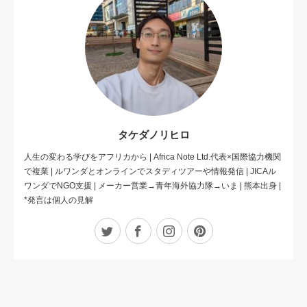
タケダノリヒロ
人生の変わる学びをアフリカから | Africa Note Ltd.代表×国際協力機関
で複業 | ルワンダとオンラインでスタディツアーや情報発信 | JICAル
ワンダでNGO支援 | メーカー営業→青年海外協力隊→いま | 熊本出身 |
*発言は個人の見解
Twitter
Facebook
Instagram
Pinterest