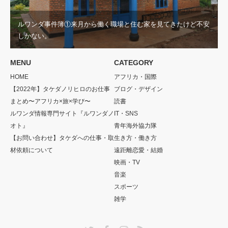
ルワンダ事件簿①来月から働く職場と住む家を見てきたけど不安
しかない。
MENU
CATEGORY
HOME
アフリカ・国際
【2022年】タケダノリヒロのお仕事
ブログ・デザイン
まとめ〜アフリカ×旅×学び〜
読書
ルワンダ情報専門サイト『ルワンダノ
IT・SNS
オト』
青年海外協力隊
【お問い合わせ】タケダへの仕事・取
生き方・働き方
材依頼について
遠距離恋愛・結婚
映画・TV
音楽
スポーツ
雑学
Twitter
Facebook
Instagram
RSS