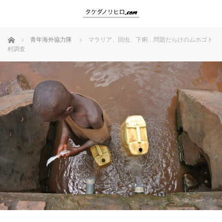
ホーム
青年海外協力隊
マラリア、回虫、下痢…問題だらけのムホゴト
村調査