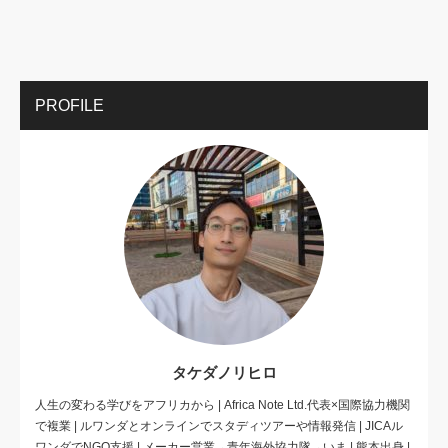
PROFILE
タケダノリヒロ
人生の変わる学びをアフリカから | Africa Note Ltd.代表×国際協力機関
で複業 | ルワンダとオンラインでスタディツアーや情報発信 | JICAル
ワンダでNGO支援 | メーカー営業→青年海外協力隊→いま | 熊本出身 |