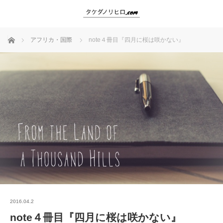
ホーム
アフリカ・国際
note４冊目『四月に桜は咲かない』
2016.04.2
note４冊目『四月に桜は咲かない』