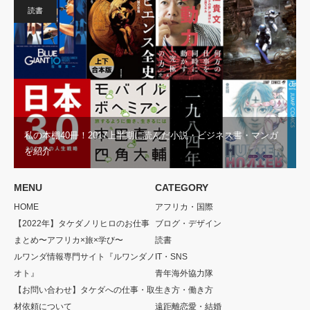
読書
私の本棚40冊！2017上半期に読んだ小説・ビジネス書・マンガ
を紹介
MENU
CATEGORY
HOME
アフリカ・国際
【2022年】タケダノリヒロのお仕事
ブログ・デザイン
まとめ〜アフリカ×旅×学び〜
読書
ルワンダ情報専門サイト『ルワンダノ
IT・SNS
オト』
青年海外協力隊
【お問い合わせ】タケダへの仕事・取
生き方・働き方
材依頼について
遠距離恋愛・結婚