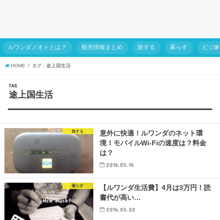
ルワンダノオトとは？
観光情報まとめ
旅する
暮らす
ビジ
HOME
タグ : 途上国生活
TAG
途上国生活
旅する
意外に快適！ルワンダのネット環
境！モバイルWi-Fiの速度は？料金
は？
2016.05.16
暮らす
【ルワンダ生活費】4月は3万円！読
書代が高い…
2016.05.02