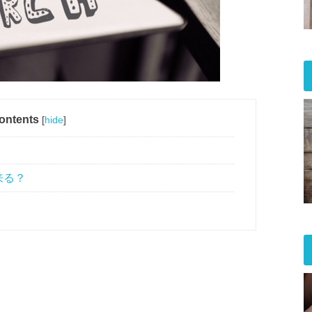
ontents
[
hide
]
来る？
」