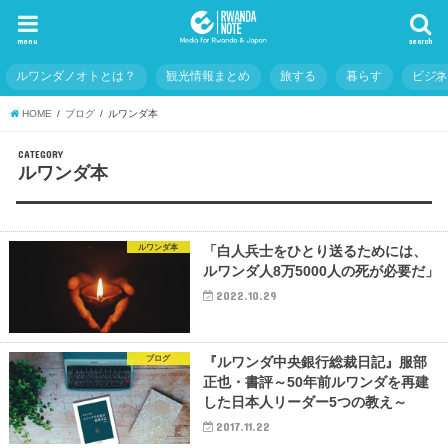
menu
search
ルワンダノオトとは？
観光情報まとめ
旅する
暮らす
ビジ
HOME
ブログ
ルワンダ本
CATEGORY
ルワンダ本
ルワンダ本
「白人兵士をひとり送るためには、
ルワンダ人8万5000人の死が必要だ」
2022.10.29
ブログ
『ルワンダ中央銀行総裁日記』服部
正也・書評～50年前ルワンダを再建
した日本人リーダー5つの教え～
2017.11.22