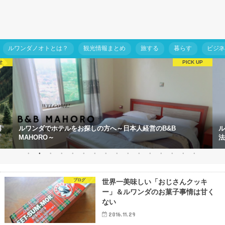
ルワンダノオトとは？
観光情報まとめ
旅する
暮らす
ビジ
せ
引
ルワンダでホテルをお探しの方へ～日本人経営のB&B
ル
MAHORO～
法
ブログ
世界一美味しい「おじさんクッキ
ー」＆ルワンダのお菓子事情は甘く
ない
2016.11.29