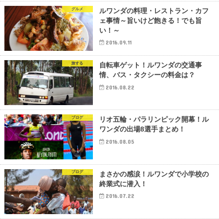
グルメ
ルワンダの料理・レストラン・カフ
ェ事情～旨いけど飽きる！でも旨
い！～
2016.09.11
旅する
自転車ゲット！ルワンダの交通事
情、バス・タクシーの料金は？
2016.08.22
ブログ
リオ五輪・パラリンピック開幕！ル
ワンダの出場8選手まとめ！
2016.08.05
ブログ
まさかの感涙！ルワンダで小学校の
終業式に潜入！
2016.07.22