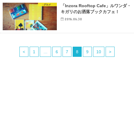
グルメ
「Inzora Rooftop Cafe」ルワンダ・
キガリのお洒落ブックカフェ！
2016.06.30
<
1
…
6
7
8
9
10
>