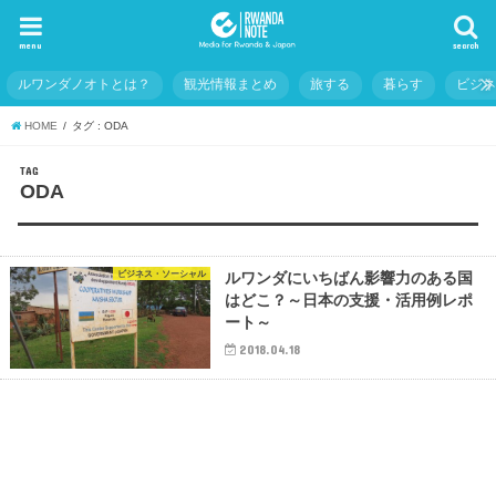
menu
search
ルワンダノオトとは？
観光情報まとめ
旅する
暮らす
ビジ
HOME
タグ : ODA
TAG
ODA
ビジネス・ソーシャル
ルワンダにいちばん影響力のある国
はどこ？～日本の支援・活用例レポ
ート～
2018.04.18