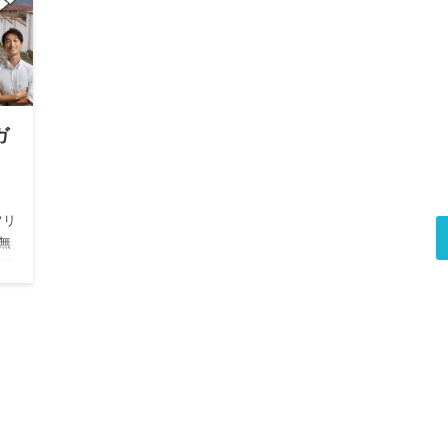
ガ
フリ
無
ガリ