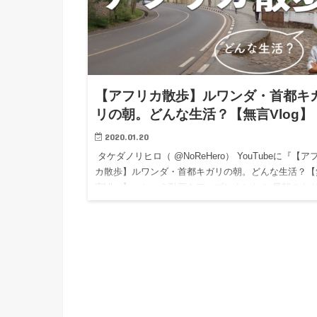
【アフリカ散歩】ルワンダ・首都キ
リの朝。どんな生活？【無言Vlog】
2020.01.20
タケダノリヒロ（ @NoReHero） YouTubeに『【ア
カ散歩】ルワンダ・首都キガリの朝。どんな生活？【
言Vlog】』という動画をアップしました！ 早朝のキ
（キミフルラ、カチール地区）を淡々と散歩。 現…