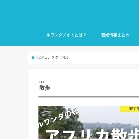
ルワンダノオトとは？
観光情報まとめ
HOME
タグ : 散歩
TAG
散歩
旅す