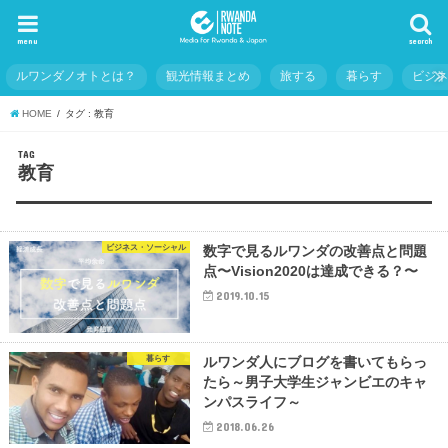
menu
search
ルワンダノオトとは？
観光情報まとめ
旅する
暮らす
ビジ
HOME
タグ : 教育
TAG
教育
ビジネス・ソーシャル
数字で見るルワンダの改善点と問題
点〜Vision2020は達成できる？〜
2019.10.15
暮らす
ルワンダ人にブログを書いてもらっ
たら～男子大学生ジャンビエのキャ
ンパスライフ～
2018.06.26